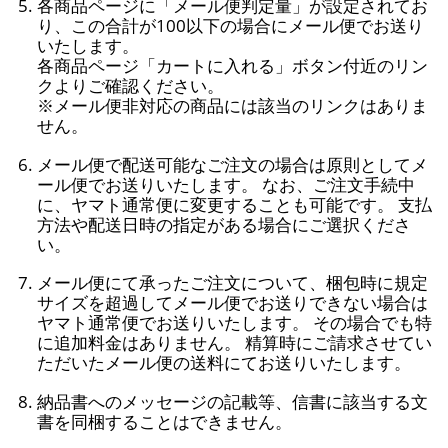
各商品ページに「メール便判定量」が設定されてお
り、この合計が100以下の場合にメール便でお送り
いたします。
各商品ページ「カートに入れる」ボタン付近のリン
クよりご確認ください。
※メール便非対応の商品には該当のリンクはありま
せん。
メール便で配送可能なご注文の場合は原則としてメ
ール便でお送りいたします。 なお、ご注文手続中
に、ヤマト通常便に変更することも可能です。 支払
方法や配送日時の指定がある場合にご選択くださ
い。
メール便にて承ったご注文について、梱包時に規定
サイズを超過してメール便でお送りできない場合は
ヤマト通常便でお送りいたします。 その場合でも特
に追加料金はありません。 精算時にご請求させてい
ただいたメール便の送料にてお送りいたします。
納品書へのメッセージの記載等、信書に該当する文
書を同梱することはできません。