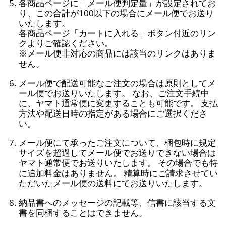
各商品ページに「メール便判定量」が設定されてお
り、この合計が100以下の場合にメール便でお送り
いたします。
各商品ページ「カートに入れる」ボタン付近のリン
クよりご確認ください。
※メール便非対応の商品には該当のリンクはありま
せん。
メール便で配送可能なご注文の場合は原則としてメ
ール便でお送りいたします。 なお、ご注文手続中
に、ヤマト通常便に変更することも可能です。 支払
方法や配送日時の指定がある場合にご選択くださ
い。
メール便にて承ったご注文について、梱包時に規定
サイズを超過してメール便でお送りできない場合は
ヤマト通常便でお送りいたします。 その場合でも特
に追加料金はありません。 精算時にご請求させてい
ただいたメール便の送料にてお送りいたします。
納品書へのメッセージの記載等、信書に該当する文
書を同梱することはできません。