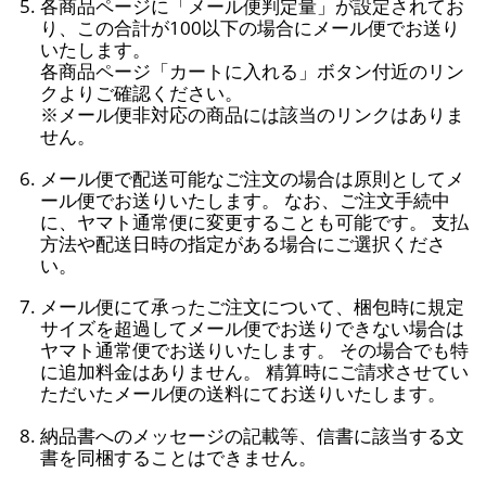
各商品ページに「メール便判定量」が設定されてお
り、この合計が100以下の場合にメール便でお送り
いたします。
各商品ページ「カートに入れる」ボタン付近のリン
クよりご確認ください。
※メール便非対応の商品には該当のリンクはありま
せん。
メール便で配送可能なご注文の場合は原則としてメ
ール便でお送りいたします。 なお、ご注文手続中
に、ヤマト通常便に変更することも可能です。 支払
方法や配送日時の指定がある場合にご選択くださ
い。
メール便にて承ったご注文について、梱包時に規定
サイズを超過してメール便でお送りできない場合は
ヤマト通常便でお送りいたします。 その場合でも特
に追加料金はありません。 精算時にご請求させてい
ただいたメール便の送料にてお送りいたします。
納品書へのメッセージの記載等、信書に該当する文
書を同梱することはできません。