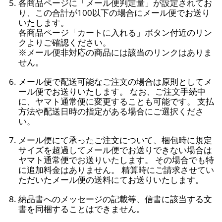
各商品ページに「メール便判定量」が設定されてお
り、この合計が100以下の場合にメール便でお送り
いたします。
各商品ページ「カートに入れる」ボタン付近のリン
クよりご確認ください。
※メール便非対応の商品には該当のリンクはありま
せん。
メール便で配送可能なご注文の場合は原則としてメ
ール便でお送りいたします。 なお、ご注文手続中
に、ヤマト通常便に変更することも可能です。 支払
方法や配送日時の指定がある場合にご選択くださ
い。
メール便にて承ったご注文について、梱包時に規定
サイズを超過してメール便でお送りできない場合は
ヤマト通常便でお送りいたします。 その場合でも特
に追加料金はありません。 精算時にご請求させてい
ただいたメール便の送料にてお送りいたします。
納品書へのメッセージの記載等、信書に該当する文
書を同梱することはできません。