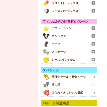
プリント(ラテックス)
シーズン(ラテックス)
フィルム(その他素材)バルーン
デコレーション
キャラクター
テーマ
メッセージ
シーズン(フィルム)
スペシャル
開催中セール・特集ページ
4
推し活
19
名入れ・オリジナル風船
1
バルーン関連商品