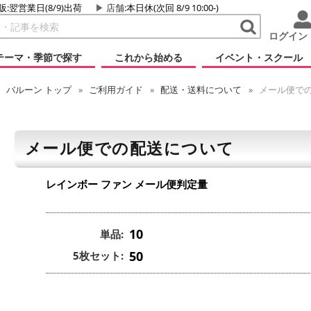
販:翌営業日(8/9)出荷
店舗
:本日休(次回 8/9 10:00-)
ログイン
テーマ・季節で探す
これから始める
イベント・スクール
バルーン
トップ
ご利用ガイド
配送・送料について
メール便で
メール便での配送について
レインボー ファン
メール便判定量
10
単品:
50
5枚セット: