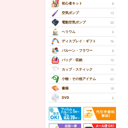
初心者キット
8
空気ポンプ
13
電動空気ポンプ
20
ヘリウム
6
ディスプレイ・ギフト
76
バルーン・フラワー
8
バッグ・収納
10
カップ・スティック
15
小物・その他アイテム
65
書籍
18
DVD
6