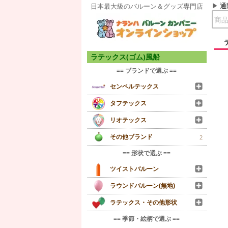
通
日本最大級のバルーン＆グッズ専門店
ラテックス(ゴム)風船
== ブランドで選ぶ ==
センペルテックス
タフテックス
リオテックス
その他ブランド
2
== 形状で選ぶ ==
ツイストバルーン
ラウンドバルーン(無地)
ラテックス・その他形状
== 季節・絵柄で選ぶ ==