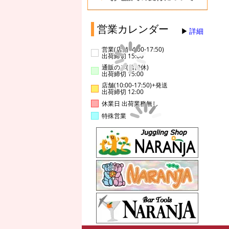
営業カレンダー
詳細
営業(店舗14:00-17:50)
出荷締切 15:00
通販のみ(店舗休)
出荷締切 15:00
店舗(10:00-17:50)+発送
出荷締切 12:00
休業日 出荷業務無し
特殊営業