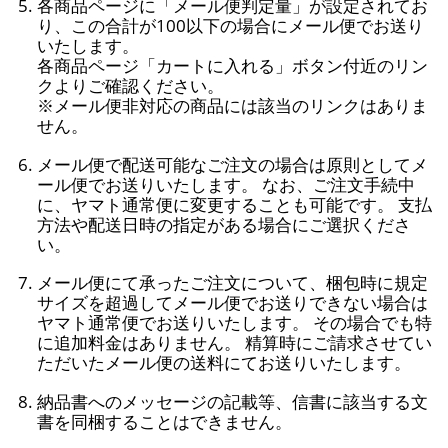
各商品ページに「メール便判定量」が設定されてお
り、この合計が100以下の場合にメール便でお送り
いたします。
各商品ページ「カートに入れる」ボタン付近のリン
クよりご確認ください。
※メール便非対応の商品には該当のリンクはありま
せん。
メール便で配送可能なご注文の場合は原則としてメ
ール便でお送りいたします。 なお、ご注文手続中
に、ヤマト通常便に変更することも可能です。 支払
方法や配送日時の指定がある場合にご選択くださ
い。
メール便にて承ったご注文について、梱包時に規定
サイズを超過してメール便でお送りできない場合は
ヤマト通常便でお送りいたします。 その場合でも特
に追加料金はありません。 精算時にご請求させてい
ただいたメール便の送料にてお送りいたします。
納品書へのメッセージの記載等、信書に該当する文
書を同梱することはできません。