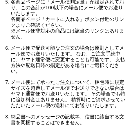
各商品ページに「メール便判定量」が設定されてお
り、この合計が100以下の場合にメール便でお送り
いたします。
各商品ページ「カートに入れる」ボタン付近のリン
クよりご確認ください。
※メール便非対応の商品には該当のリンクはありま
せん。
メール便で配送可能なご注文の場合は原則としてメ
ール便でお送りいたします。 なお、ご注文手続中
に、ヤマト通常便に変更することも可能です。 支払
方法や配送日時の指定がある場合にご選択くださ
い。
メール便にて承ったご注文について、梱包時に規定
サイズを超過してメール便でお送りできない場合は
ヤマト通常便でお送りいたします。 その場合でも特
に追加料金はありません。 精算時にご請求させてい
ただいたメール便の送料にてお送りいたします。
納品書へのメッセージの記載等、信書に該当する文
書を同梱することはできません。