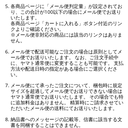
各商品ページに「メール便判定量」が設定されてお
り、この合計が100以下の場合にメール便でお送り
いたします。
各商品ページ「カートに入れる」ボタン付近のリン
クよりご確認ください。
※メール便非対応の商品には該当のリンクはありま
せん。
メール便で配送可能なご注文の場合は原則としてメ
ール便でお送りいたします。 なお、ご注文手続中
に、ヤマト通常便に変更することも可能です。 支払
方法や配送日時の指定がある場合にご選択くださ
い。
メール便にて承ったご注文について、梱包時に規定
サイズを超過してメール便でお送りできない場合は
ヤマト通常便でお送りいたします。 その場合でも特
に追加料金はありません。 精算時にご請求させてい
ただいたメール便の送料にてお送りいたします。
納品書へのメッセージの記載等、信書に該当する文
書を同梱することはできません。