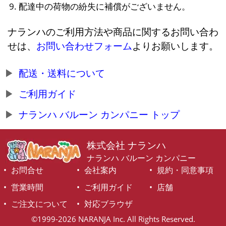
配達中の荷物の紛失に補償がございません。
ナランハのご利用方法や商品に関するお問い合わ
せは、
お問い合わせフォーム
よりお願いします。
配送・送料について
ご利用ガイド
ナランハ バルーン カンパニー トップ
株式会社 ナランハ
ナランハ バルーン カンパニー
お問合せ
会社案内
規約・同意事項
営業時間
ご利用ガイド
店舗
ご注文について
対応ブラウザ
©1999-2026 NARANJA Inc. All Rights Reserved.