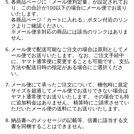
各商品ページに「メール便判定量」が設定されてお
り、この合計が100以下の場合にメール便でお送り
いたします。
各商品ページ「カートに入れる」ボタン付近のリン
クよりご確認ください。
※メール便非対応の商品には該当のリンクはありま
せん。
メール便で配送可能なご注文の場合は原則としてメ
ール便でお送りいたします。 なお、ご注文手続中
に、ヤマト通常便に変更することも可能です。 支払
方法や配送日時の指定がある場合にご選択くださ
い。
メール便にて承ったご注文について、梱包時に規定
サイズを超過してメール便でお送りできない場合は
ヤマト通常便でお送りいたします。 その場合でも特
に追加料金はありません。 精算時にご請求させてい
ただいたメール便の送料にてお送りいたします。
納品書へのメッセージの記載等、信書に該当する文
書を同梱することはできません。