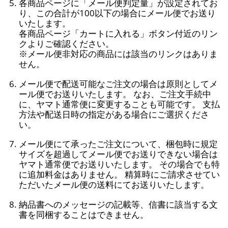
各商品ページに「メール便判定量」が設定されてお
り、この合計が100以下の場合にメール便でお送り
いたします。
各商品ページ「カートに入れる」ボタン付近のリン
クよりご確認ください。
※メール便非対応の商品には該当のリンクはありま
せん。
メール便で配送可能なご注文の場合は原則としてメ
ール便でお送りいたします。 なお、ご注文手続中
に、ヤマト通常便に変更することも可能です。 支払
方法や配送日時の指定がある場合にご選択くださ
い。
メール便にて承ったご注文について、梱包時に規定
サイズを超過してメール便でお送りできない場合は
ヤマト通常便でお送りいたします。 その場合でも特
に追加料金はありません。 精算時にご請求させてい
ただいたメール便の送料にてお送りいたします。
納品書へのメッセージの記載等、信書に該当する文
書を同梱することはできません。