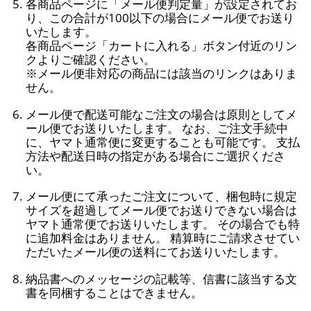
各商品ページに「メール便判定量」が設定されてお
り、この合計が100以下の場合にメール便でお送り
いたします。
各商品ページ「カートに入れる」ボタン付近のリン
クよりご確認ください。
※メール便非対応の商品には該当のリンクはありま
せん。
メール便で配送可能なご注文の場合は原則としてメ
ール便でお送りいたします。 なお、ご注文手続中
に、ヤマト通常便に変更することも可能です。 支払
方法や配送日時の指定がある場合にご選択くださ
い。
メール便にて承ったご注文について、梱包時に規定
サイズを超過してメール便でお送りできない場合は
ヤマト通常便でお送りいたします。 その場合でも特
に追加料金はありません。 精算時にご請求させてい
ただいたメール便の送料にてお送りいたします。
納品書へのメッセージの記載等、信書に該当する文
書を同梱することはできません。