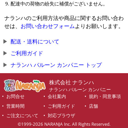
配達中の荷物の紛失に補償がございません。
ナランハのご利用方法や商品に関するお問い合わ
せは、
お問い合わせフォーム
よりお願いします。
配送・送料について
ご利用ガイド
ナランハ バルーン カンパニー トップ
株式会社 ナランハ
ナランハ バルーン カンパニー
お問合せ
会社案内
規約・同意事項
営業時間
ご利用ガイド
店舗
ご注文について
対応ブラウザ
©1999-2026 NARANJA Inc. All Rights Reserved.