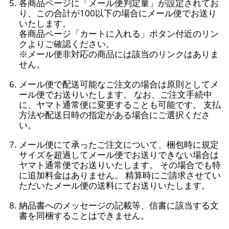
各商品ページに「メール便判定量」が設定されてお
り、この合計が100以下の場合にメール便でお送り
いたします。
各商品ページ「カートに入れる」ボタン付近のリン
クよりご確認ください。
※メール便非対応の商品には該当のリンクはありま
せん。
メール便で配送可能なご注文の場合は原則としてメ
ール便でお送りいたします。 なお、ご注文手続中
に、ヤマト通常便に変更することも可能です。 支払
方法や配送日時の指定がある場合にご選択くださ
い。
メール便にて承ったご注文について、梱包時に規定
サイズを超過してメール便でお送りできない場合は
ヤマト通常便でお送りいたします。 その場合でも特
に追加料金はありません。 精算時にご請求させてい
ただいたメール便の送料にてお送りいたします。
納品書へのメッセージの記載等、信書に該当する文
書を同梱することはできません。