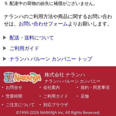
配達中の荷物の紛失に補償がございません。
ナランハのご利用方法や商品に関するお問い合わ
せは、
お問い合わせフォーム
よりお願いします。
配送・送料について
ご利用ガイド
ナランハ バルーン カンパニー トップ
株式会社 ナランハ
ナランハ バルーン カンパニー
お問合せ
会社案内
規約・同意事項
営業時間
ご利用ガイド
店舗
ご注文について
対応ブラウザ
©1999-2026 NARANJA Inc. All Rights Reserved.