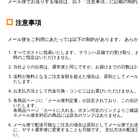
メール便でお送りする場合は、以下「注意事項」に記載の制約
注意事項
メール便をご利用にあたっては以下の制約があります。 あら
すべてポストに投函いたします。 ナランハ店舗での受け取り、
時のご指定はいただけません。
当社よりの出荷は、通常便と同じですが、お届けまでの日数は2-
送料が無料となるご注文金額を超えた場合は、原則としてメー
たします。
お支払方法として代金引換・コンビニはお選びいただけません
各商品ページに「メール便判定量」が設定されており、この合計
いたします。
各商品ページ「カートに入れる」ボタン付近のリンクよりご確
※メール便非対応の商品には該当のリンクはありません。
メール便で配送可能なご注文の場合は原則としてメール便でお送
に、ヤマト通常便に変更することも可能です。 支払方法や配送
い。