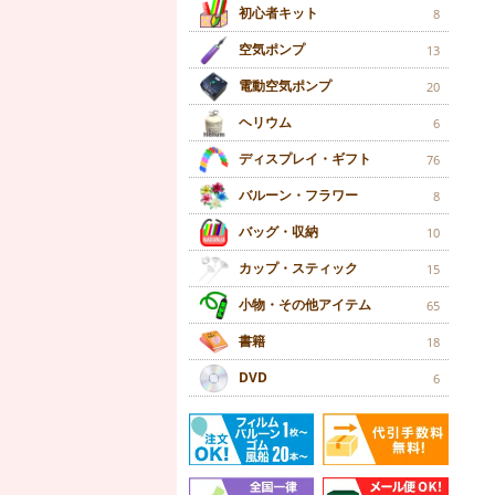
初心者キット
8
空気ポンプ
13
電動空気ポンプ
20
ヘリウム
6
ディスプレイ・ギフト
76
バルーン・フラワー
8
バッグ・収納
10
カップ・スティック
15
小物・その他アイテム
65
書籍
18
DVD
6