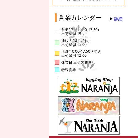
営業カレンダー
詳細
営業(店舗14:00-17:50)
出荷締切 15:00
通販のみ(店舗休)
出荷締切 15:00
店舗(10:00-17:50)+発送
出荷締切 12:00
休業日 出荷業務無し
特殊営業