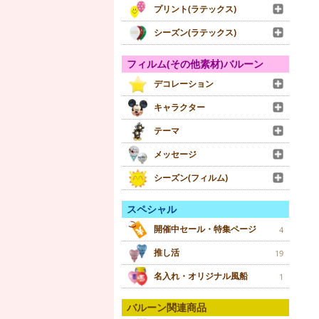
プリント(ラテックス)
シーズン(ラテックス)
フィルム(その他素材)バルーン
デコレーション
キャラクター
テーマ
メッセージ
シーズン(フィルム)
スペシャル
開催中セール・特集ページ
4
推し活
19
名入れ・オリジナル風船
1
バルーン関連商品