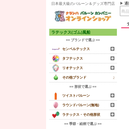
通
日本最大級のバルーン＆グッズ専門店
ラテックス(ゴム)風船
== ブランドで選ぶ ==
センペルテックス
タフテックス
リオテックス
その他ブランド
2
== 形状で選ぶ ==
ツイストバルーン
ラウンドバルーン(無地)
ラテックス・その他形状
== 季節・絵柄で選ぶ ==