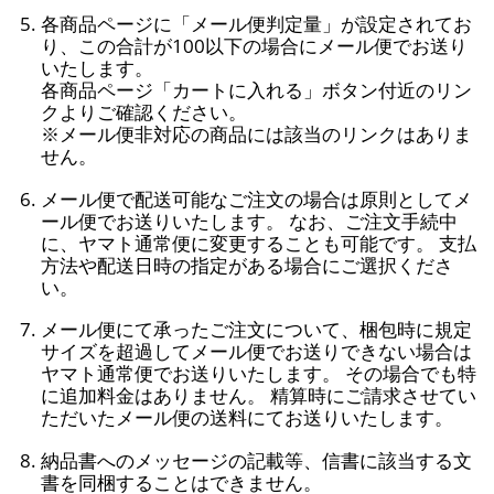
各商品ページに「メール便判定量」が設定されてお
り、この合計が100以下の場合にメール便でお送り
いたします。
各商品ページ「カートに入れる」ボタン付近のリン
クよりご確認ください。
※メール便非対応の商品には該当のリンクはありま
せん。
メール便で配送可能なご注文の場合は原則としてメ
ール便でお送りいたします。 なお、ご注文手続中
に、ヤマト通常便に変更することも可能です。 支払
方法や配送日時の指定がある場合にご選択くださ
い。
メール便にて承ったご注文について、梱包時に規定
サイズを超過してメール便でお送りできない場合は
ヤマト通常便でお送りいたします。 その場合でも特
に追加料金はありません。 精算時にご請求させてい
ただいたメール便の送料にてお送りいたします。
納品書へのメッセージの記載等、信書に該当する文
書を同梱することはできません。