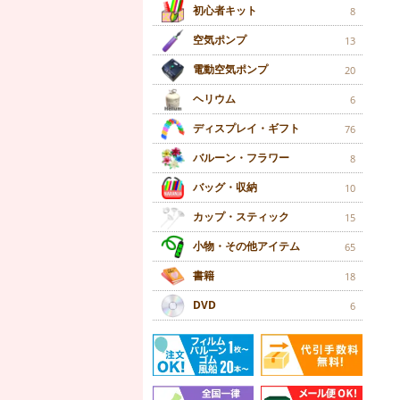
初心者キット
8
空気ポンプ
13
電動空気ポンプ
20
ヘリウム
6
ディスプレイ・ギフト
76
バルーン・フラワー
8
バッグ・収納
10
カップ・スティック
15
小物・その他アイテム
65
書籍
18
DVD
6