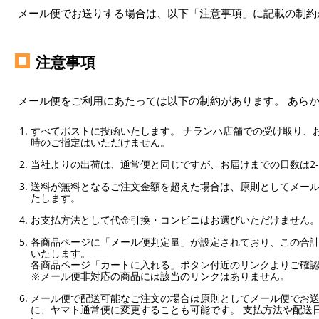
メール便でお送りする場合は、以下「注意事項」に記載の制約
注意事項
メール便をご利用にあたっては以下の制約があります。 あら
すべてポストに投函いたします。 ナランハ店舗での受け取り、
時のご指定はいただけません。
当社よりの出荷は、通常便と同じですが、お届けまでの日数は2-
送料が無料となるご注文金額を超えた場合は、原則としてメー
たします。
お支払方法として代金引換・コンビニはお選びいただけません
各商品ページに「メール便判定量」が設定されており、この合計
いたします。
各商品ページ「カートに入れる」ボタン付近のリンクよりご確
※メール便非対応の商品には該当のリンクはありません。
メール便で配送可能なご注文の場合は原則としてメール便でお送
に、ヤマト通常便に変更することも可能です。 支払方法や配送