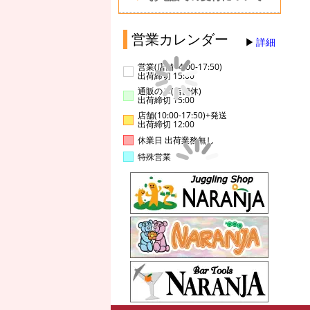
営業カレンダー
詳細
営業(店舗14:00-17:50)
出荷締切 15:00
通販のみ(店舗休)
出荷締切 15:00
店舗(10:00-17:50)+発送
出荷締切 12:00
休業日 出荷業務無し
特殊営業