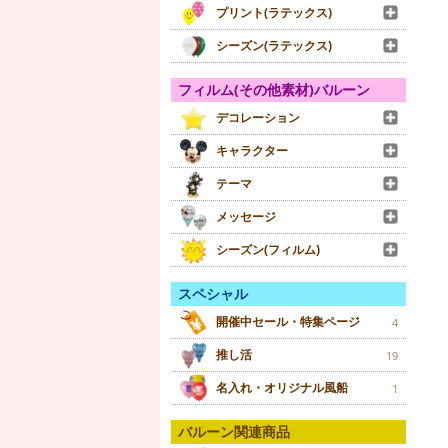
プリント(ラテックス)
シーズン(ラテックス)
フィルム(その他素材)バルーン
デコレーション
キャラクター
テーマ
メッセージ
シーズン(フィルム)
スペシャル
開催中セール・特集ページ
4
推し活
19
名入れ・オリジナル風船
1
バルーン関連商品