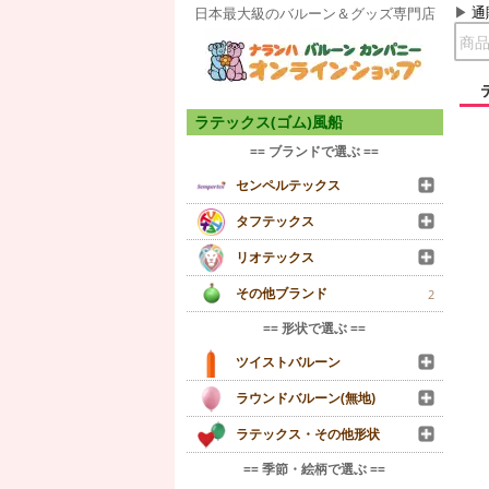
通
日本最大級のバルーン＆グッズ専門店
ラテックス(ゴム)風船
== ブランドで選ぶ ==
センペルテックス
タフテックス
リオテックス
その他ブランド
2
== 形状で選ぶ ==
ツイストバルーン
ラウンドバルーン(無地)
ラテックス・その他形状
== 季節・絵柄で選ぶ ==