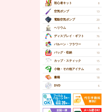
初心者キット
8
空気ポンプ
13
電動空気ポンプ
20
ヘリウム
6
ディスプレイ・ギフト
76
バルーン・フラワー
8
バッグ・収納
10
カップ・スティック
15
小物・その他アイテム
65
書籍
18
DVD
6