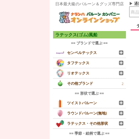
通
日本最大級のバルーン＆グッズ専門店
ラテックス(ゴム)風船
== ブランドで選ぶ ==
センペルテックス
タフテックス
リオテックス
その他ブランド
2
== 形状で選ぶ ==
ツイストバルーン
ラウンドバルーン(無地)
ラテックス・その他形状
== 季節・絵柄で選ぶ ==