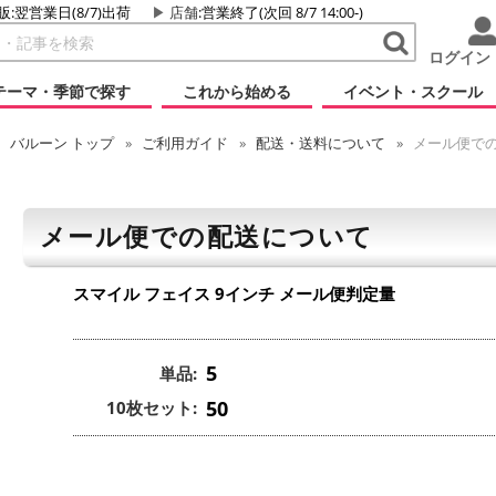
販:翌営業日(8/7)出荷
店舗
:営業終了(次回 8/7 14:00-)
ログイン
テーマ・季節で探す
これから始める
イベント・スクール
バルーン
トップ
ご利用ガイド
配送・送料について
メール便で
メール便での配送について
スマイル フェイス 9インチ
メール便判定量
5
単品:
50
10枚セット: