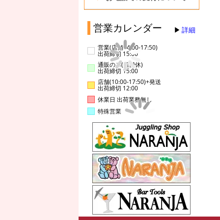
営業カレンダー
詳細
営業(店舗14:00-17:50)
出荷締切 15:00
通販のみ(店舗休)
出荷締切 15:00
店舗(10:00-17:50)+発送
出荷締切 12:00
休業日 出荷業務無し
特殊営業