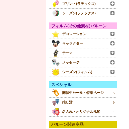
プリント(ラテックス)
シーズン(ラテックス)
フィルム(その他素材)バルーン
デコレーション
キャラクター
テーマ
メッセージ
シーズン(フィルム)
スペシャル
開催中セール・特集ページ
5
推し活
19
名入れ・オリジナル風船
1
バルーン関連商品