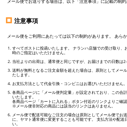
メール便でお送りする場合は、以下「注意事項」に記載の制約
注意事項
メール便をご利用にあたっては以下の制約があります。 あら
すべてポストに投函いたします。 ナランハ店舗での受け取り、
時のご指定はいただけません。
当社よりの出荷は、通常便と同じですが、お届けまでの日数は2-
送料が無料となるご注文金額を超えた場合は、原則としてメー
たします。
お支払方法として代金引換・コンビニはお選びいただけません
各商品ページに「メール便判定量」が設定されており、この合計
いたします。
各商品ページ「カートに入れる」ボタン付近のリンクよりご確
※メール便非対応の商品には該当のリンクはありません。
メール便で配送可能なご注文の場合は原則としてメール便でお送
に、ヤマト通常便に変更することも可能です。 支払方法や配送
い。