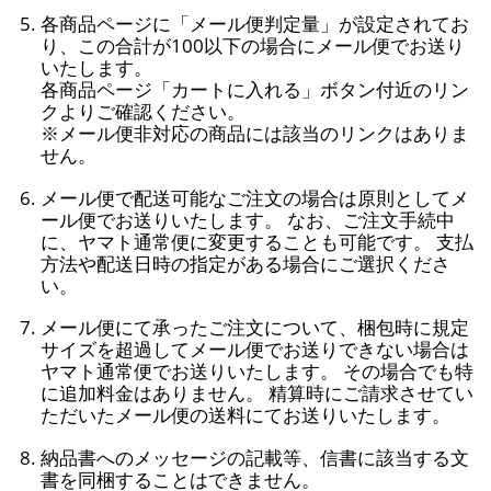
各商品ページに「メール便判定量」が設定されてお
り、この合計が100以下の場合にメール便でお送り
いたします。
各商品ページ「カートに入れる」ボタン付近のリン
クよりご確認ください。
※メール便非対応の商品には該当のリンクはありま
せん。
メール便で配送可能なご注文の場合は原則としてメ
ール便でお送りいたします。 なお、ご注文手続中
に、ヤマト通常便に変更することも可能です。 支払
方法や配送日時の指定がある場合にご選択くださ
い。
メール便にて承ったご注文について、梱包時に規定
サイズを超過してメール便でお送りできない場合は
ヤマト通常便でお送りいたします。 その場合でも特
に追加料金はありません。 精算時にご請求させてい
ただいたメール便の送料にてお送りいたします。
納品書へのメッセージの記載等、信書に該当する文
書を同梱することはできません。