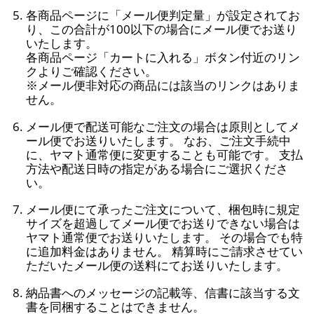
各商品ページに「メール便判定量」が設定されてお
り、この合計が100以下の場合にメール便でお送り
いたします。
各商品ページ「カートに入れる」ボタン付近のリン
クよりご確認ください。
※メール便非対応の商品には該当のリンクはありま
せん。
メール便で配送可能なご注文の場合は原則としてメ
ール便でお送りいたします。 なお、ご注文手続中
に、ヤマト通常便に変更することも可能です。 支払
方法や配送日時の指定がある場合にご選択くださ
い。
メール便にて承ったご注文について、梱包時に規定
サイズを超過してメール便でお送りできない場合は
ヤマト通常便でお送りいたします。 その場合でも特
に追加料金はありません。 精算時にご請求させてい
ただいたメール便の送料にてお送りいたします。
納品書へのメッセージの記載等、信書に該当する文
書を同梱することはできません。