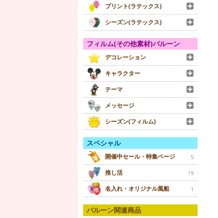
プリント(ラテックス)
シーズン(ラテックス)
フィルム(その他素材)バルーン
デコレーション
キャラクター
テーマ
メッセージ
シーズン(フィルム)
スペシャル
開催中セール・特集ページ
5
推し活
19
名入れ・オリジナル風船
1
バルーン関連商品