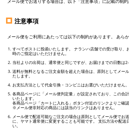
メール便でお送りする場合は、以下「注意事項」に記載の制約
注意事項
メール便をご利用にあたっては以下の制約があります。 あら
すべてポストに投函いたします。 ナランハ店舗での受け取り、
時のご指定はいただけません。
当社よりの出荷は、通常便と同じですが、お届けまでの日数は2-
送料が無料となるご注文金額を超えた場合は、原則としてメー
たします。
お支払方法として代金引換・コンビニはお選びいただけません
各商品ページに「メール便判定量」が設定されており、この合計
いたします。
各商品ページ「カートに入れる」ボタン付近のリンクよりご確
※メール便非対応の商品には該当のリンクはありません。
メール便で配送可能なご注文の場合は原則としてメール便でお送
に、ヤマト通常便に変更することも可能です。 支払方法や配送
い。