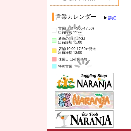
営業カレンダー
詳細
営業(店舗14:00-17:50)
出荷締切 15:00
通販のみ(店舗休)
出荷締切 15:00
店舗(10:00-17:50)+発送
出荷締切 12:00
休業日 出荷業務無し
特殊営業