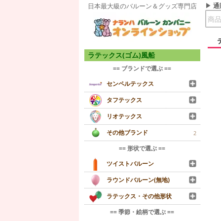
通
日本最大級のバルーン＆グッズ専門店
ラテックス(ゴム)風船
== ブランドで選ぶ ==
センペルテックス
タフテックス
リオテックス
その他ブランド
2
== 形状で選ぶ ==
ツイストバルーン
ラウンドバルーン(無地)
ラテックス・その他形状
== 季節・絵柄で選ぶ ==