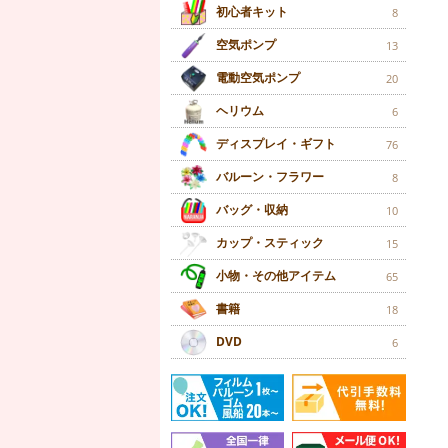
初心者キット
8
空気ポンプ
13
電動空気ポンプ
20
ヘリウム
6
ディスプレイ・ギフト
76
バルーン・フラワー
8
バッグ・収納
10
カップ・スティック
15
小物・その他アイテム
65
書籍
18
DVD
6