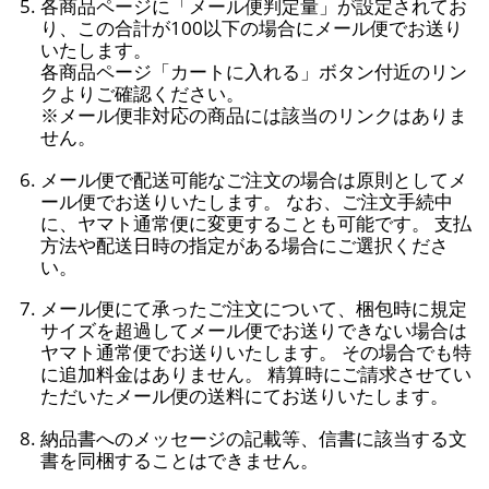
各商品ページに「メール便判定量」が設定されてお
り、この合計が100以下の場合にメール便でお送り
いたします。
各商品ページ「カートに入れる」ボタン付近のリン
クよりご確認ください。
※メール便非対応の商品には該当のリンクはありま
せん。
メール便で配送可能なご注文の場合は原則としてメ
ール便でお送りいたします。 なお、ご注文手続中
に、ヤマト通常便に変更することも可能です。 支払
方法や配送日時の指定がある場合にご選択くださ
い。
メール便にて承ったご注文について、梱包時に規定
サイズを超過してメール便でお送りできない場合は
ヤマト通常便でお送りいたします。 その場合でも特
に追加料金はありません。 精算時にご請求させてい
ただいたメール便の送料にてお送りいたします。
納品書へのメッセージの記載等、信書に該当する文
書を同梱することはできません。