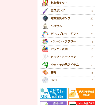
初心者キット
8
空気ポンプ
13
電動空気ポンプ
20
ヘリウム
6
ディスプレイ・ギフト
76
バルーン・フラワー
8
バッグ・収納
10
カップ・スティック
15
小物・その他アイテム
65
書籍
18
DVD
6