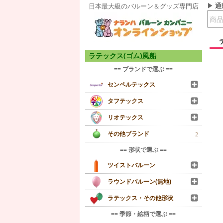
通
日本最大級のバルーン＆グッズ専門店
ラテックス(ゴム)風船
== ブランドで選ぶ ==
センペルテックス
タフテックス
リオテックス
その他ブランド
2
== 形状で選ぶ ==
ツイストバルーン
ラウンドバルーン(無地)
ラテックス・その他形状
== 季節・絵柄で選ぶ ==