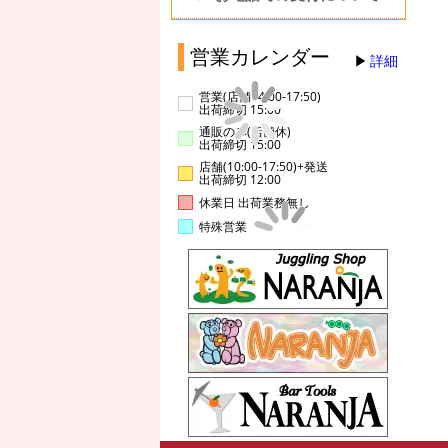
営業カレンダー
詳細
営業(店舗14:00-17:50)
出荷締切 15:00
通販のみ(店舗休)
出荷締切 15:00
店舗(10:00-17:50)+発送
出荷締切 12:00
休業日 出荷業務無し
特殊営業