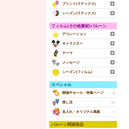
プリント(ラテックス)
シーズン(ラテックス)
フィルム(その他素材)バルーン
デコレーション
キャラクター
テーマ
メッセージ
シーズン(フィルム)
スペシャル
開催中セール・特集ページ
4
推し活
19
名入れ・オリジナル風船
1
バルーン関連商品