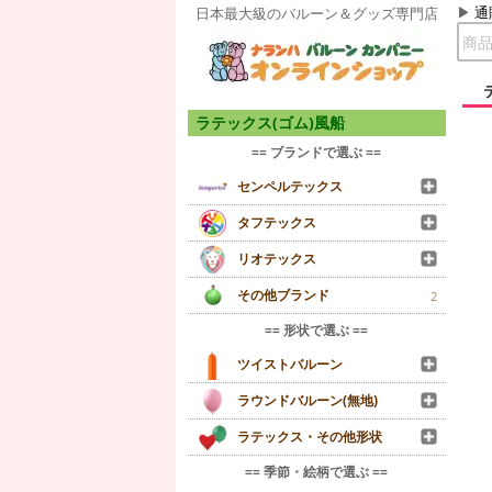
通
日本最大級のバルーン＆グッズ専門店
ラテックス(ゴム)風船
== ブランドで選ぶ ==
センペルテックス
タフテックス
リオテックス
その他ブランド
2
== 形状で選ぶ ==
ツイストバルーン
ラウンドバルーン(無地)
ラテックス・その他形状
== 季節・絵柄で選ぶ ==