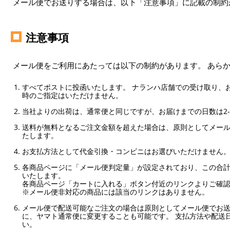
メール便でお送りする場合は、以下「注意事項」に記載の制約
注意事項
メール便をご利用にあたっては以下の制約があります。 あら
すべてポストに投函いたします。 ナランハ店舗での受け取り、
時のご指定はいただけません。
当社よりの出荷は、通常便と同じですが、お届けまでの日数は2-
送料が無料となるご注文金額を超えた場合は、原則としてメー
たします。
お支払方法として代金引換・コンビニはお選びいただけません
各商品ページに「メール便判定量」が設定されており、この合計
いたします。
各商品ページ「カートに入れる」ボタン付近のリンクよりご確
※メール便非対応の商品には該当のリンクはありません。
メール便で配送可能なご注文の場合は原則としてメール便でお送
に、ヤマト通常便に変更することも可能です。 支払方法や配送
い。