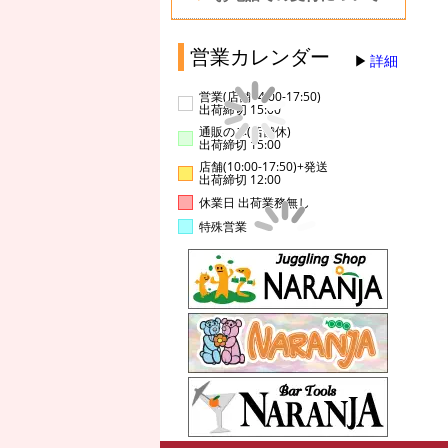
営業カレンダー
詳細
営業(店舗14:00-17:50)
出荷締切 15:00
通販のみ(店舗休)
出荷締切 15:00
店舗(10:00-17:50)+発送
出荷締切 12:00
休業日 出荷業務無し
特殊営業