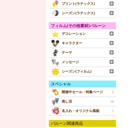
プリント(ラテックス)
シーズン(ラテックス)
フィルム(その他素材)バルーン
デコレーション
キャラクター
テーマ
メッセージ
シーズン(フィルム)
スペシャル
開催中セール・特集ページ
5
推し活
19
名入れ・オリジナル風船
1
バルーン関連商品