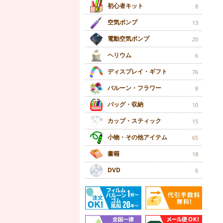
初心者キット
8
空気ポンプ
13
電動空気ポンプ
20
ヘリウム
6
ディスプレイ・ギフト
76
バルーン・フラワー
8
バッグ・収納
10
カップ・スティック
15
小物・その他アイテム
65
書籍
18
DVD
6