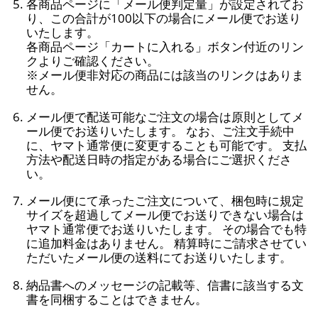
各商品ページに「メール便判定量」が設定されてお
り、この合計が100以下の場合にメール便でお送り
いたします。
各商品ページ「カートに入れる」ボタン付近のリン
クよりご確認ください。
※メール便非対応の商品には該当のリンクはありま
せん。
メール便で配送可能なご注文の場合は原則としてメ
ール便でお送りいたします。 なお、ご注文手続中
に、ヤマト通常便に変更することも可能です。 支払
方法や配送日時の指定がある場合にご選択くださ
い。
メール便にて承ったご注文について、梱包時に規定
サイズを超過してメール便でお送りできない場合は
ヤマト通常便でお送りいたします。 その場合でも特
に追加料金はありません。 精算時にご請求させてい
ただいたメール便の送料にてお送りいたします。
納品書へのメッセージの記載等、信書に該当する文
書を同梱することはできません。