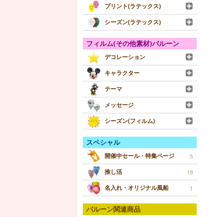
プリント(ラテックス)
シーズン(ラテックス)
フィルム(その他素材)バルーン
デコレーション
キャラクター
テーマ
メッセージ
シーズン(フィルム)
スペシャル
開催中セール・特集ページ
5
推し活
19
名入れ・オリジナル風船
1
バルーン関連商品