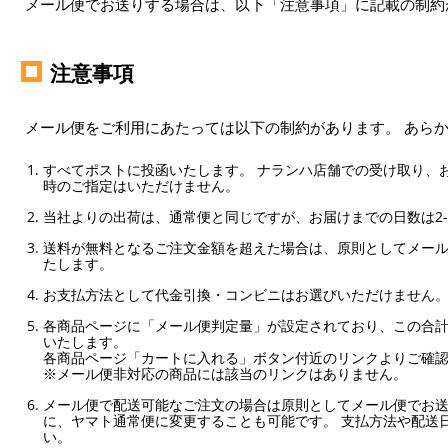
メール便でお送りする場合は、以下「注意事項」に記載の制約
注意事項
メール便をご利用にあたっては以下の制約があります。 あら
すべてポストに投函いたします。 ナランハ店舗での受け取り、
時のご指定はいただけません。
当社よりの出荷は、通常便と同じですが、お届けまでの日数は2-
送料が無料となるご注文金額を超えた場合は、原則としてメー
たします。
お支払方法として代金引換・コンビニはお選びいただけません
各商品ページに「メール便判定量」が設定されており、この合計
いたします。
各商品ページ「カートに入れる」ボタン付近のリンクよりご確
※メール便非対応の商品には該当のリンクはありません。
メール便で配送可能なご注文の場合は原則としてメール便でお送
に、ヤマト通常便に変更することも可能です。 支払方法や配送
い。