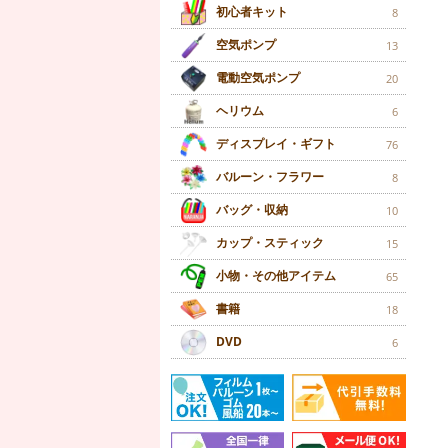
初心者キット
8
空気ポンプ
13
電動空気ポンプ
20
ヘリウム
6
ディスプレイ・ギフト
76
バルーン・フラワー
8
バッグ・収納
10
カップ・スティック
15
小物・その他アイテム
65
書籍
18
DVD
6