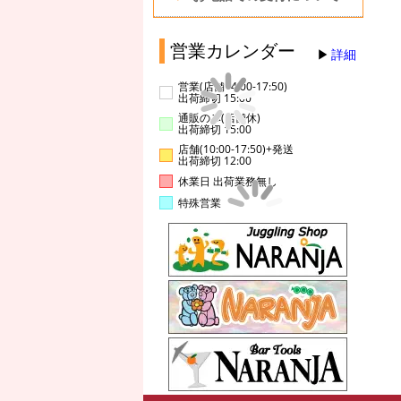
営業カレンダー
詳細
営業(店舗14:00-17:50)
出荷締切 15:00
通販のみ(店舗休)
出荷締切 15:00
店舗(10:00-17:50)+発送
出荷締切 12:00
休業日 出荷業務無し
特殊営業