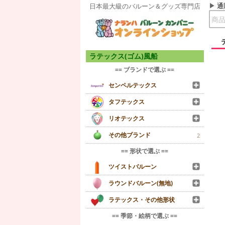
通
日本最大級のバルーン＆グッズ専門店
ラテックス(ゴム)風船
== ブランドで選ぶ ==
センペルテックス
タフテックス
リオテックス
その他ブランド
2
== 形状で選ぶ ==
ツイストバルーン
ラウンドバルーン(無地)
ラテックス・その他形状
== 季節・絵柄で選ぶ ==