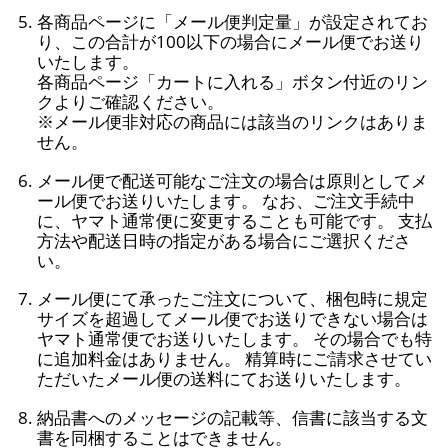
各商品ページに「メール便判定量」が設定されてお
り、この合計が100以下の場合にメール便でお送り
いたします。
各商品ページ「カートに入れる」ボタン付近のリン
クよりご確認ください。
※メール便非対応の商品には該当のリンクはありま
せん。
メール便で配送可能なご注文の場合は原則としてメ
ール便でお送りいたします。 なお、ご注文手続中
に、ヤマト通常便に変更することも可能です。 支払
方法や配送日時の指定がある場合にご選択くださ
い。
メール便にて承ったご注文について、梱包時に規定
サイズを超過してメール便でお送りできない場合は
ヤマト通常便でお送りいたします。 その場合でも特
に追加料金はありません。 精算時にご請求させてい
ただいたメール便の送料にてお送りいたします。
納品書へのメッセージの記載等、信書に該当する文
書を同梱することはできません。