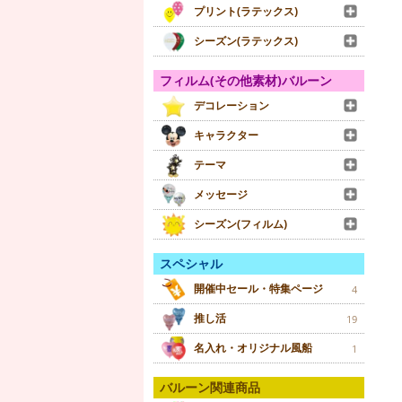
プリント(ラテックス)
シーズン(ラテックス)
フィルム(その他素材)バルーン
デコレーション
キャラクター
テーマ
メッセージ
シーズン(フィルム)
スペシャル
開催中セール・特集ページ
4
推し活
19
名入れ・オリジナル風船
1
バルーン関連商品