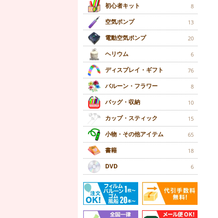
初心者キット
8
空気ポンプ
13
電動空気ポンプ
20
ヘリウム
6
ディスプレイ・ギフト
76
バルーン・フラワー
8
バッグ・収納
10
カップ・スティック
15
小物・その他アイテム
65
書籍
18
DVD
6