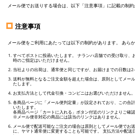
メール便でお送りする場合は、以下「注意事項」に記載の制約
注意事項
メール便をご利用にあたっては以下の制約があります。 あら
すべてポストに投函いたします。 ナランハ店舗での受け取り、
時のご指定はいただけません。
当社よりの出荷は、通常便と同じですが、お届けまでの日数は2-
送料が無料となるご注文金額を超えた場合は、原則としてメー
たします。
お支払方法として代金引換・コンビニはお選びいただけません
各商品ページに「メール便判定量」が設定されており、この合計
いたします。
各商品ページ「カートに入れる」ボタン付近のリンクよりご確
※メール便非対応の商品には該当のリンクはありません。
メール便で配送可能なご注文の場合は原則としてメール便でお送
に、ヤマト通常便に変更することも可能です。 支払方法や配送