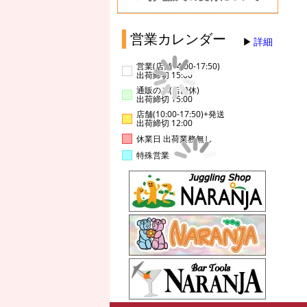
営業カレンダー
詳細
営業(店舗14:00-17:50)
出荷締切 15:00
通販のみ(店舗休)
出荷締切 15:00
店舗(10:00-17:50)+発送
出荷締切 12:00
休業日 出荷業務無し
特殊営業