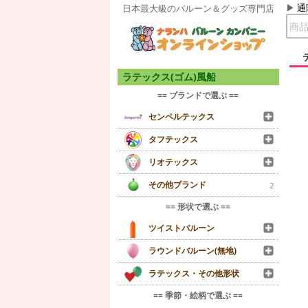
通
日本最大級のバルーン＆グッズ専門店
ラテックス(ゴム)風船
== ブランドで選ぶ ==
センペルテックス
タフテックス
リオテックス
その他ブランド
2
== 形状で選ぶ ==
ツイストバルーン
ラウンドバルーン(無地)
ラテックス・その他形状
== 季節・絵柄で選ぶ ==