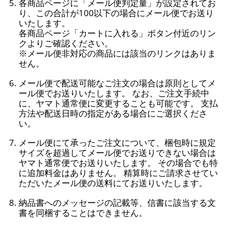
各商品ページに「メール便判定量」が設定されてお
り、この合計が100以下の場合にメール便でお送り
いたします。
各商品ページ「カートに入れる」ボタン付近のリン
クよりご確認ください。
※メール便非対応の商品には該当のリンクはありま
せん。
メール便で配送可能なご注文の場合は原則としてメ
ール便でお送りいたします。 なお、ご注文手続中
に、ヤマト通常便に変更することも可能です。 支払
方法や配送日時の指定がある場合にご選択くださ
い。
メール便にて承ったご注文について、梱包時に規定
サイズを超過してメール便でお送りできない場合は
ヤマト通常便でお送りいたします。 その場合でも特
に追加料金はありません。 精算時にご請求させてい
ただいたメール便の送料にてお送りいたします。
納品書へのメッセージの記載等、信書に該当する文
書を同梱することはできません。