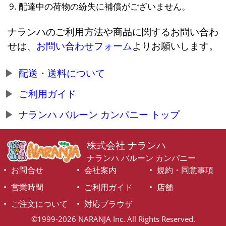
配達中の荷物の紛失に補償がございません。
ナランハのご利用方法や商品に関するお問い合わ
せは、
お問い合わせフォーム
よりお願いします。
配送・送料について
ご利用ガイド
ナランハ バルーン カンパニー トップ
株式会社 ナランハ
ナランハ バルーン カンパニー
お問合せ
会社案内
規約・同意事項
営業時間
ご利用ガイド
店舗
ご注文について
対応ブラウザ
©1999-2026 NARANJA Inc. All Rights Reserved.