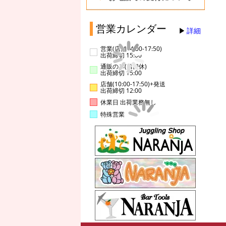
営業カレンダー
詳細
営業(店舗14:00-17:50)
出荷締切 15:00
通販のみ(店舗休)
出荷締切 15:00
店舗(10:00-17:50)+発送
出荷締切 12:00
休業日 出荷業務無し
特殊営業