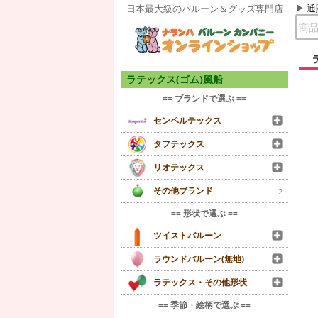
通
日本最大級のバルーン＆グッズ専門店
ラテックス(ゴム)風船
== ブランドで選ぶ ==
センペルテックス
タフテックス
リオテックス
その他ブランド
2
== 形状で選ぶ ==
ツイストバルーン
ラウンドバルーン(無地)
ラテックス・その他形状
== 季節・絵柄で選ぶ ==