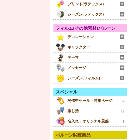
プリント(ラテックス)
シーズン(ラテックス)
フィルム(その他素材)バルーン
デコレーション
キャラクター
テーマ
メッセージ
シーズン(フィルム)
スペシャル
開催中セール・特集ページ
4
推し活
19
名入れ・オリジナル風船
1
バルーン関連商品