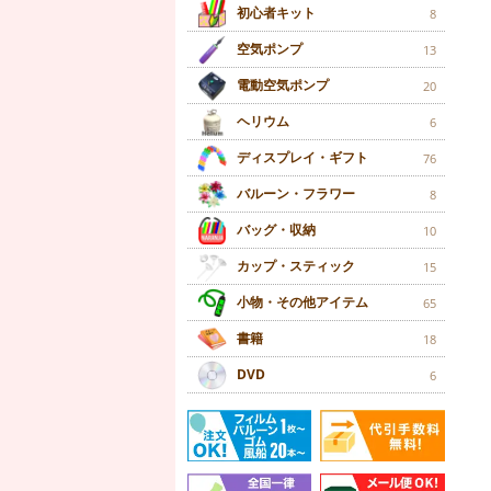
初心者キット
8
空気ポンプ
13
電動空気ポンプ
20
ヘリウム
6
ディスプレイ・ギフト
76
バルーン・フラワー
8
バッグ・収納
10
カップ・スティック
15
小物・その他アイテム
65
書籍
18
DVD
6