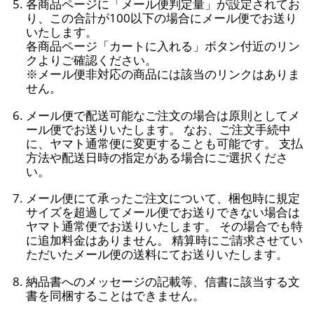
各商品ページに「メール便判定量」が設定されてお
り、この合計が100以下の場合にメール便でお送り
いたします。
各商品ページ「カートに入れる」ボタン付近のリン
クよりご確認ください。
※メール便非対応の商品には該当のリンクはありま
せん。
メール便で配送可能なご注文の場合は原則としてメ
ール便でお送りいたします。 なお、ご注文手続中
に、ヤマト通常便に変更することも可能です。 支払
方法や配送日時の指定がある場合にご選択くださ
い。
メール便にて承ったご注文について、梱包時に規定
サイズを超過してメール便でお送りできない場合は
ヤマト通常便でお送りいたします。 その場合でも特
に追加料金はありません。 精算時にご請求させてい
ただいたメール便の送料にてお送りいたします。
納品書へのメッセージの記載等、信書に該当する文
書を同梱することはできません。