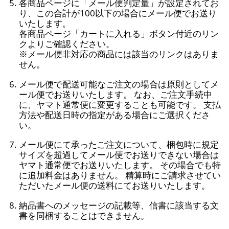
各商品ページに「メール便判定量」が設定されてお
り、この合計が100以下の場合にメール便でお送り
いたします。
各商品ページ「カートに入れる」ボタン付近のリン
クよりご確認ください。
※メール便非対応の商品には該当のリンクはありま
せん。
メール便で配送可能なご注文の場合は原則としてメ
ール便でお送りいたします。 なお、ご注文手続中
に、ヤマト通常便に変更することも可能です。 支払
方法や配送日時の指定がある場合にご選択くださ
い。
メール便にて承ったご注文について、梱包時に規定
サイズを超過してメール便でお送りできない場合は
ヤマト通常便でお送りいたします。 その場合でも特
に追加料金はありません。 精算時にご請求させてい
ただいたメール便の送料にてお送りいたします。
納品書へのメッセージの記載等、信書に該当する文
書を同梱することはできません。