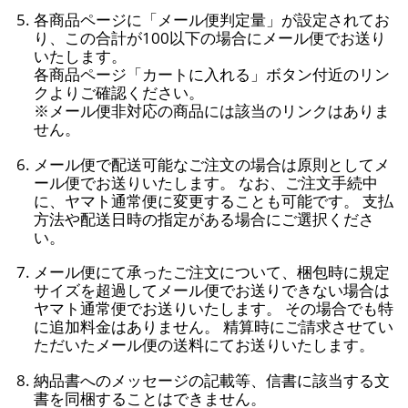
各商品ページに「メール便判定量」が設定されてお
り、この合計が100以下の場合にメール便でお送り
いたします。
各商品ページ「カートに入れる」ボタン付近のリン
クよりご確認ください。
※メール便非対応の商品には該当のリンクはありま
せん。
メール便で配送可能なご注文の場合は原則としてメ
ール便でお送りいたします。 なお、ご注文手続中
に、ヤマト通常便に変更することも可能です。 支払
方法や配送日時の指定がある場合にご選択くださ
い。
メール便にて承ったご注文について、梱包時に規定
サイズを超過してメール便でお送りできない場合は
ヤマト通常便でお送りいたします。 その場合でも特
に追加料金はありません。 精算時にご請求させてい
ただいたメール便の送料にてお送りいたします。
納品書へのメッセージの記載等、信書に該当する文
書を同梱することはできません。