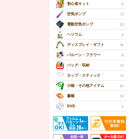
初心者キット
8
空気ポンプ
13
電動空気ポンプ
20
ヘリウム
6
ディスプレイ・ギフト
76
バルーン・フラワー
8
バッグ・収納
10
カップ・スティック
15
小物・その他アイテム
65
書籍
18
DVD
6