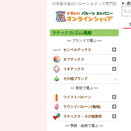
通
日本最大級のバルーン＆グッズ専門店
ラテックス(ゴム)風船
== ブランドで選ぶ ==
センペルテックス
タフテックス
リオテックス
その他ブランド
2
== 形状で選ぶ ==
ツイストバルーン
ラウンドバルーン(無地)
ラテックス・その他形状
== 季節・絵柄で選ぶ ==