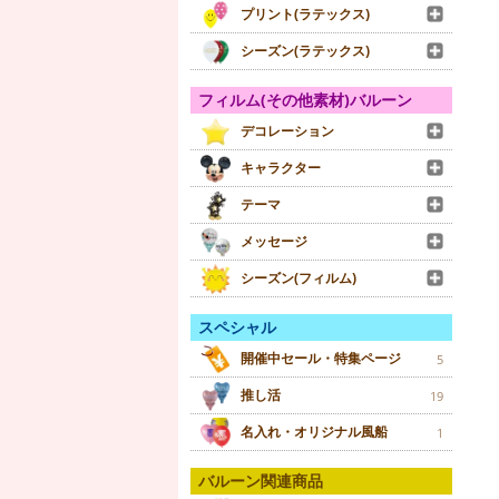
プリント(ラテックス)
シーズン(ラテックス)
フィルム(その他素材)バルーン
デコレーション
キャラクター
テーマ
メッセージ
シーズン(フィルム)
スペシャル
開催中セール・特集ページ
5
推し活
19
名入れ・オリジナル風船
1
バルーン関連商品