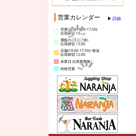
営業カレンダー
詳細
営業(店舗14:00-17:50)
出荷締切 15:00
通販のみ(店舗休)
出荷締切 15:00
店舗(10:00-17:50)+発送
出荷締切 12:00
休業日 出荷業務無し
特殊営業