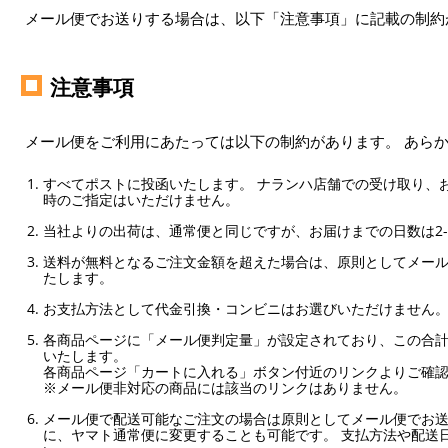
メール便でお送りする場合は、以下「注意事項」に記載の制約
注意事項
メール便をご利用にあたっては以下の制約があります。 あら
すべてポストに投函いたします。 ナランハ店舗での受け取り、
時のご指定はいただけません。
当社よりの出荷は、通常便と同じですが、お届けまでの日数は2-
送料が無料となるご注文金額を超えた場合は、原則としてメー
たします。
お支払方法として代金引換・コンビニはお選びいただけません
各商品ページに「メール便判定量」が設定されており、この合計
いたします。
各商品ページ「カートに入れる」ボタン付近のリンクよりご確
※メール便非対応の商品には該当のリンクはありません。
メール便で配送可能なご注文の場合は原則としてメール便でお送
に、ヤマト通常便に変更することも可能です。 支払方法や配送