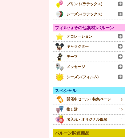
プリント(ラテックス)
シーズン(ラテックス)
フィルム(その他素材)バルーン
デコレーション
キャラクター
テーマ
メッセージ
シーズン(フィルム)
スペシャル
開催中セール・特集ページ
5
推し活
19
名入れ・オリジナル風船
1
バルーン関連商品