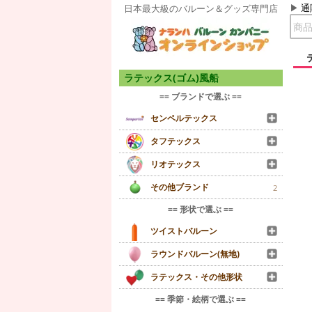
通
日本最大級のバルーン＆グッズ専門店
ラテックス(ゴム)風船
== ブランドで選ぶ ==
センペルテックス
タフテックス
リオテックス
その他ブランド
2
== 形状で選ぶ ==
ツイストバルーン
ラウンドバルーン(無地)
ラテックス・その他形状
== 季節・絵柄で選ぶ ==