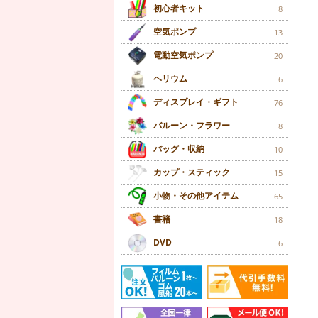
初心者キット
8
空気ポンプ
13
電動空気ポンプ
20
ヘリウム
6
ディスプレイ・ギフト
76
バルーン・フラワー
8
バッグ・収納
10
カップ・スティック
15
小物・その他アイテム
65
書籍
18
DVD
6