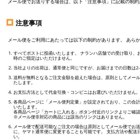
メール便でお送りする場合は、以下「注意事項」に記載の制約
注意事項
メール便をご利用にあたっては以下の制約があります。 あら
すべてポストに投函いたします。 ナランハ店舗での受け取り、
時のご指定はいただけません。
当社よりの出荷は、通常便と同じですが、お届けまでの日数は2-
送料が無料となるご注文金額を超えた場合は、原則としてメー
たします。
お支払方法として代金引換・コンビニはお選びいただけません
各商品ページに「メール便判定量」が設定されており、この合計
いたします。
各商品ページ「カートに入れる」ボタン付近のリンクよりご確
※メール便非対応の商品には該当のリンクはありません。
メール便で配送可能なご注文の場合は原則としてメール便でお送
に、ヤマト通常便に変更することも可能です。 支払方法や配送
い。