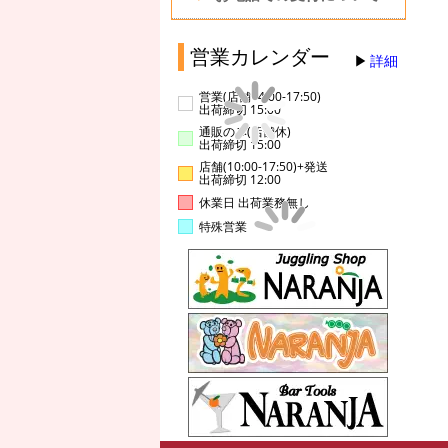
営業カレンダー
詳細
営業(店舗14:00-17:50)
出荷締切 15:00
通販のみ(店舗休)
出荷締切 15:00
店舗(10:00-17:50)+発送
出荷締切 12:00
休業日 出荷業務無し
特殊営業