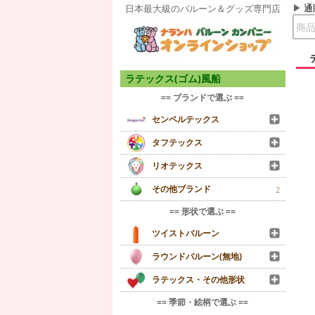
通
日本最大級のバルーン＆グッズ専門店
ラテックス(ゴム)風船
== ブランドで選ぶ ==
センペルテックス
タフテックス
リオテックス
その他ブランド
2
== 形状で選ぶ ==
ツイストバルーン
ラウンドバルーン(無地)
ラテックス・その他形状
== 季節・絵柄で選ぶ ==