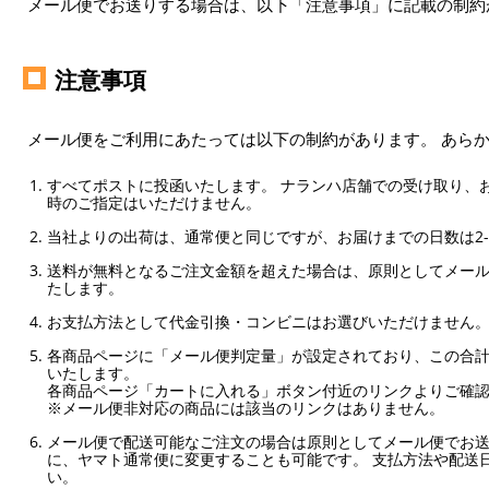
メール便でお送りする場合は、以下「注意事項」に記載の制約
注意事項
メール便をご利用にあたっては以下の制約があります。 あら
すべてポストに投函いたします。 ナランハ店舗での受け取り、
時のご指定はいただけません。
当社よりの出荷は、通常便と同じですが、お届けまでの日数は2-
送料が無料となるご注文金額を超えた場合は、原則としてメー
たします。
お支払方法として代金引換・コンビニはお選びいただけません
各商品ページに「メール便判定量」が設定されており、この合計
いたします。
各商品ページ「カートに入れる」ボタン付近のリンクよりご確
※メール便非対応の商品には該当のリンクはありません。
メール便で配送可能なご注文の場合は原則としてメール便でお送
に、ヤマト通常便に変更することも可能です。 支払方法や配送
い。