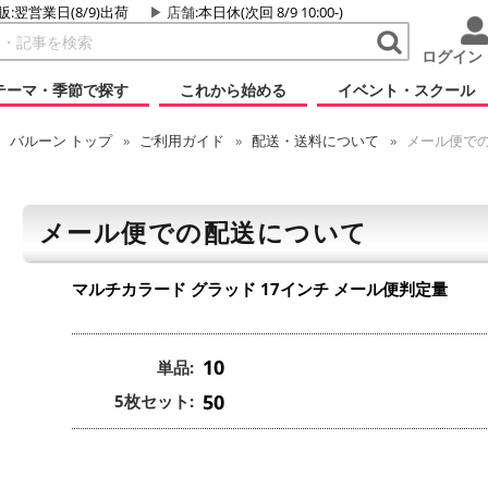
販:翌営業日(8/9)出荷
店舗
:本日休(次回 8/9 10:00-)
ログイン
テーマ・季節で探す
これから始める
イベント・スクール
バルーン
トップ
ご利用ガイド
配送・送料について
メール便で
メール便での配送について
マルチカラード グラッド 17インチ
メール便判定量
10
単品:
50
5枚セット: