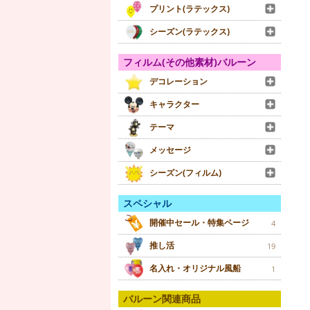
プリント(ラテックス)
シーズン(ラテックス)
フィルム(その他素材)バルーン
デコレーション
キャラクター
テーマ
メッセージ
シーズン(フィルム)
スペシャル
開催中セール・特集ページ
4
推し活
19
名入れ・オリジナル風船
1
バルーン関連商品