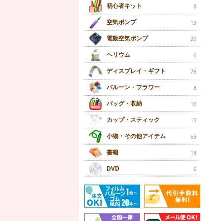
初心者キット
8
空気ポンプ
13
電動空気ポンプ
20
ヘリウム
6
ディスプレイ・ギフト
76
バルーン・フラワー
8
バッグ・収納
10
カップ・スティック
15
小物・その他アイテム
65
書籍
18
DVD
6