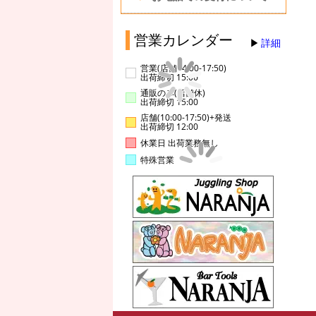
営業カレンダー
詳細
営業(店舗14:00-17:50)
出荷締切 15:00
通販のみ(店舗休)
出荷締切 15:00
店舗(10:00-17:50)+発送
出荷締切 12:00
休業日 出荷業務無し
特殊営業