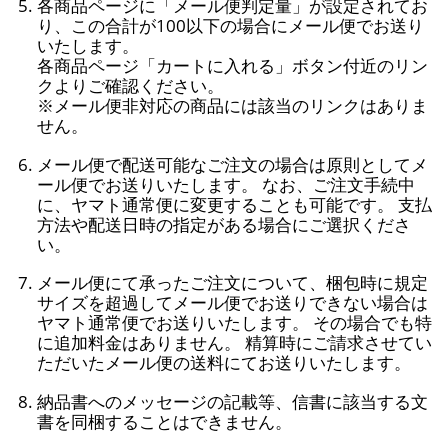
各商品ページに「メール便判定量」が設定されてお
り、この合計が100以下の場合にメール便でお送り
いたします。
各商品ページ「カートに入れる」ボタン付近のリン
クよりご確認ください。
※メール便非対応の商品には該当のリンクはありま
せん。
メール便で配送可能なご注文の場合は原則としてメ
ール便でお送りいたします。 なお、ご注文手続中
に、ヤマト通常便に変更することも可能です。 支払
方法や配送日時の指定がある場合にご選択くださ
い。
メール便にて承ったご注文について、梱包時に規定
サイズを超過してメール便でお送りできない場合は
ヤマト通常便でお送りいたします。 その場合でも特
に追加料金はありません。 精算時にご請求させてい
ただいたメール便の送料にてお送りいたします。
納品書へのメッセージの記載等、信書に該当する文
書を同梱することはできません。