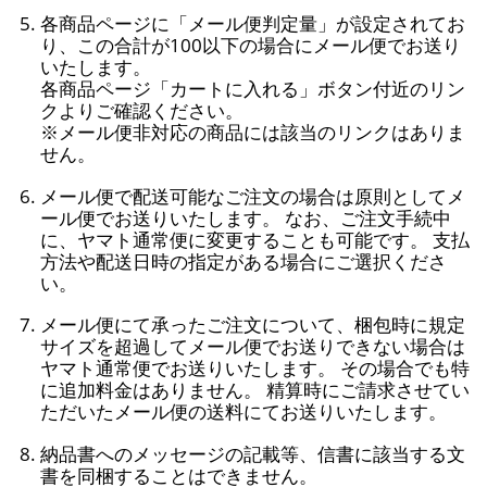
各商品ページに「メール便判定量」が設定されてお
り、この合計が100以下の場合にメール便でお送り
いたします。
各商品ページ「カートに入れる」ボタン付近のリン
クよりご確認ください。
※メール便非対応の商品には該当のリンクはありま
せん。
メール便で配送可能なご注文の場合は原則としてメ
ール便でお送りいたします。 なお、ご注文手続中
に、ヤマト通常便に変更することも可能です。 支払
方法や配送日時の指定がある場合にご選択くださ
い。
メール便にて承ったご注文について、梱包時に規定
サイズを超過してメール便でお送りできない場合は
ヤマト通常便でお送りいたします。 その場合でも特
に追加料金はありません。 精算時にご請求させてい
ただいたメール便の送料にてお送りいたします。
納品書へのメッセージの記載等、信書に該当する文
書を同梱することはできません。