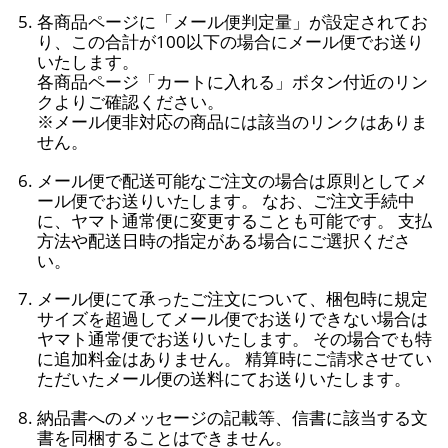
各商品ページに「メール便判定量」が設定されてお
り、この合計が100以下の場合にメール便でお送り
いたします。
各商品ページ「カートに入れる」ボタン付近のリン
クよりご確認ください。
※メール便非対応の商品には該当のリンクはありま
せん。
メール便で配送可能なご注文の場合は原則としてメ
ール便でお送りいたします。 なお、ご注文手続中
に、ヤマト通常便に変更することも可能です。 支払
方法や配送日時の指定がある場合にご選択くださ
い。
メール便にて承ったご注文について、梱包時に規定
サイズを超過してメール便でお送りできない場合は
ヤマト通常便でお送りいたします。 その場合でも特
に追加料金はありません。 精算時にご請求させてい
ただいたメール便の送料にてお送りいたします。
納品書へのメッセージの記載等、信書に該当する文
書を同梱することはできません。