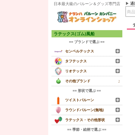
通
日本最大級のバルーン＆グッズ専門店
ラテックス(ゴム)風船
== ブランドで選ぶ ==
センペルテックス
タフテックス
リオテックス
その他ブランド
2
== 形状で選ぶ ==
ツイストバルーン
ラウンドバルーン(無地)
ラテックス・その他形状
== 季節・絵柄で選ぶ ==