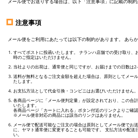
メール便でお送りする場合は、以下「注意事項」に記載の制約
注意事項
メール便をご利用にあたっては以下の制約があります。 あら
すべてポストに投函いたします。 ナランハ店舗での受け取り、
時のご指定はいただけません。
当社よりの出荷は、通常便と同じですが、お届けまでの日数は2-
送料が無料となるご注文金額を超えた場合は、原則としてメー
たします。
お支払方法として代金引換・コンビニはお選びいただけません
各商品ページに「メール便判定量」が設定されており、この合計
いたします。
各商品ページ「カートに入れる」ボタン付近のリンクよりご確
※メール便非対応の商品には該当のリンクはありません。
メール便で配送可能なご注文の場合は原則としてメール便でお送
に、ヤマト通常便に変更することも可能です。 支払方法や配送
い。