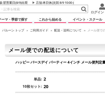
販:翌営業日(8/9)出荷
店舗
:本日休(次回 8/9 10:00-)
ログイン
テーマ・季節で探す
これから始める
イベント・スクール
バルーン
トップ
ご利用ガイド
配送・送料について
メール便で
メール便での配送について
ハッピー バースデイ パーティー 4インチ
メール便判定
2
単品:
20
10枚セット: