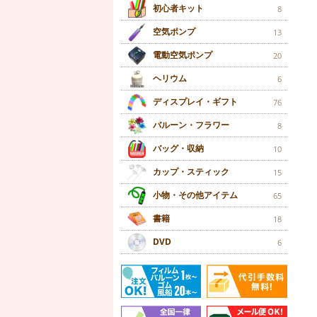
初心者キット
8
空気ポンプ
13
電動空気ポンプ
20
ヘリウム
6
ディスプレイ・ギフト
76
バルーン・フラワー
8
バッグ・収納
10
カップ・スティック
15
小物・その他アイテム
65
書籍
18
DVD
6