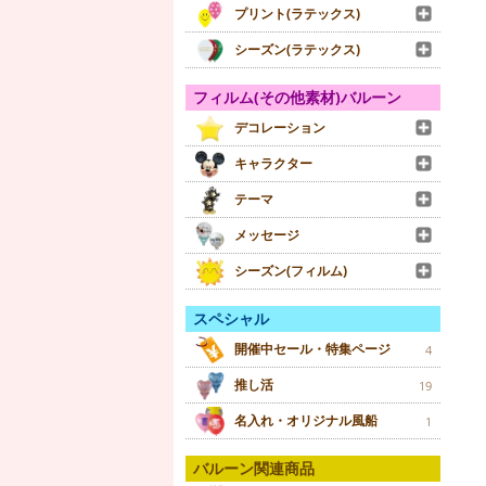
プリント(ラテックス)
シーズン(ラテックス)
フィルム(その他素材)バルーン
デコレーション
キャラクター
テーマ
メッセージ
シーズン(フィルム)
スペシャル
開催中セール・特集ページ
4
推し活
19
名入れ・オリジナル風船
1
バルーン関連商品