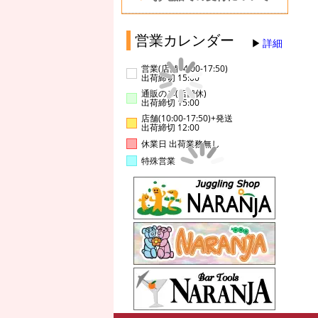
営業カレンダー
詳細
営業(店舗14:00-17:50)
出荷締切 15:00
通販のみ(店舗休)
出荷締切 15:00
店舗(10:00-17:50)+発送
出荷締切 12:00
休業日 出荷業務無し
特殊営業