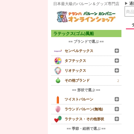
通
日本最大級のバルーン＆グッズ専門店
ラテックス(ゴム)風船
== ブランドで選ぶ ==
センペルテックス
タフテックス
リオテックス
その他ブランド
2
== 形状で選ぶ ==
ツイストバルーン
ラウンドバルーン(無地)
ラテックス・その他形状
== 季節・絵柄で選ぶ ==