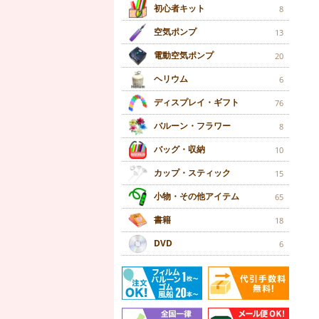
初心者キット
8
空気ポンプ
13
電動空気ポンプ
20
ヘリウム
6
ディスプレイ・ギフト
76
バルーン・フラワー
8
バッグ・収納
10
カップ・スティック
15
小物・その他アイテム
65
書籍
18
DVD
6