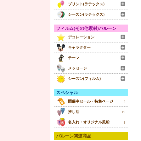
プリント(ラテックス)
シーズン(ラテックス)
フィルム(その他素材)バルーン
デコレーション
キャラクター
テーマ
メッセージ
シーズン(フィルム)
スペシャル
開催中セール・特集ページ
4
推し活
19
名入れ・オリジナル風船
1
バルーン関連商品