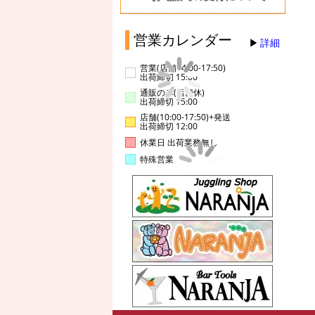
営業カレンダー
詳細
営業(店舗14:00-17:50)
出荷締切 15:00
通販のみ(店舗休)
出荷締切 15:00
店舗(10:00-17:50)+発送
出荷締切 12:00
休業日 出荷業務無し
特殊営業