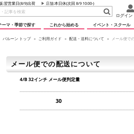
販:翌営業日(8/9)出荷
店舗
:本日休(次回 8/9 10:00-)
ログイン
テーマ・季節で探す
これから始める
イベント・スクール
バルーン
トップ
ご利用ガイド
配送・送料について
メール便で
メール便での配送について
4/B 32インチ
メール便判定量
30