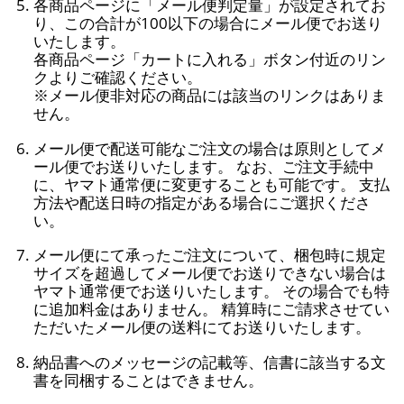
各商品ページに「メール便判定量」が設定されてお
り、この合計が100以下の場合にメール便でお送り
いたします。
各商品ページ「カートに入れる」ボタン付近のリン
クよりご確認ください。
※メール便非対応の商品には該当のリンクはありま
せん。
メール便で配送可能なご注文の場合は原則としてメ
ール便でお送りいたします。 なお、ご注文手続中
に、ヤマト通常便に変更することも可能です。 支払
方法や配送日時の指定がある場合にご選択くださ
い。
メール便にて承ったご注文について、梱包時に規定
サイズを超過してメール便でお送りできない場合は
ヤマト通常便でお送りいたします。 その場合でも特
に追加料金はありません。 精算時にご請求させてい
ただいたメール便の送料にてお送りいたします。
納品書へのメッセージの記載等、信書に該当する文
書を同梱することはできません。