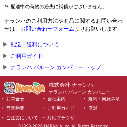
配達中の荷物の紛失に補償がございません。
ナランハのご利用方法や商品に関するお問い合わ
せは、
お問い合わせフォーム
よりお願いします。
配送・送料について
ご利用ガイド
ナランハ バルーン カンパニー トップ
株式会社 ナランハ
ナランハ バルーン カンパニー
お問合せ
会社案内
規約・同意事項
営業時間
ご利用ガイド
店舗
ご注文について
対応ブラウザ
©1999-2026 NARANJA Inc. All Rights Reserved.