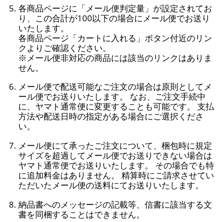
各商品ページに「メール便判定量」が設定されてお
り、この合計が100以下の場合にメール便でお送り
いたします。
各商品ページ「カートに入れる」ボタン付近のリン
クよりご確認ください。
※メール便非対応の商品には該当のリンクはありま
せん。
メール便で配送可能なご注文の場合は原則としてメ
ール便でお送りいたします。 なお、ご注文手続中
に、ヤマト通常便に変更することも可能です。 支払
方法や配送日時の指定がある場合にご選択くださ
い。
メール便にて承ったご注文について、梱包時に規定
サイズを超過してメール便でお送りできない場合は
ヤマト通常便でお送りいたします。 その場合でも特
に追加料金はありません。 精算時にご請求させてい
ただいたメール便の送料にてお送りいたします。
納品書へのメッセージの記載等、信書に該当する文
書を同梱することはできません。