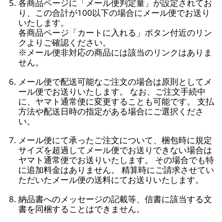
各商品ページに「メール便判定量」が設定されてお
り、この合計が100以下の場合にメール便でお送り
いたします。
各商品ページ「カートに入れる」ボタン付近のリン
クよりご確認ください。
※メール便非対応の商品には該当のリンクはありま
せん。
メール便で配送可能なご注文の場合は原則としてメ
ール便でお送りいたします。 なお、ご注文手続中
に、ヤマト通常便に変更することも可能です。 支払
方法や配送日時の指定がある場合にご選択くださ
い。
メール便にて承ったご注文について、梱包時に規定
サイズを超過してメール便でお送りできない場合は
ヤマト通常便でお送りいたします。 その場合でも特
に追加料金はありません。 精算時にご請求させてい
ただいたメール便の送料にてお送りいたします。
納品書へのメッセージの記載等、信書に該当する文
書を同梱することはできません。