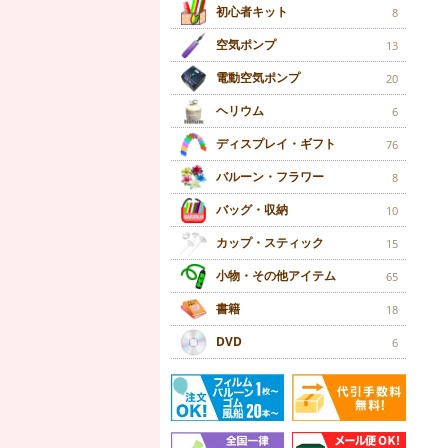
初心者キット
8
空気ポンプ
13
電動空気ポンプ
20
ヘリウム
6
ディスプレイ・ギフト
76
バルーン・フラワー
8
バッグ・収納
10
カップ・スティック
15
小物・その他アイテム
65
書籍
18
DVD
6