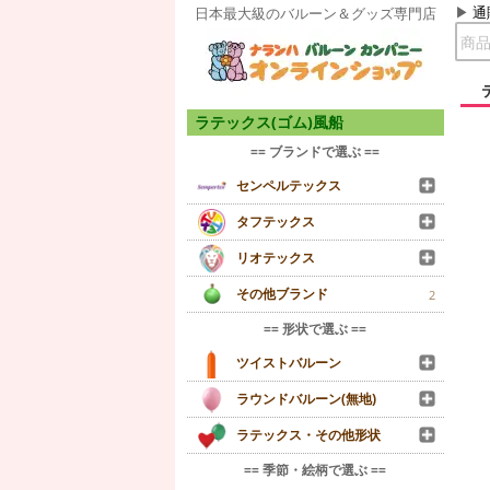
通
日本最大級のバルーン＆グッズ専門店
ラテックス(ゴム)風船
== ブランドで選ぶ ==
センペルテックス
タフテックス
リオテックス
その他ブランド
2
== 形状で選ぶ ==
ツイストバルーン
ラウンドバルーン(無地)
ラテックス・その他形状
== 季節・絵柄で選ぶ ==