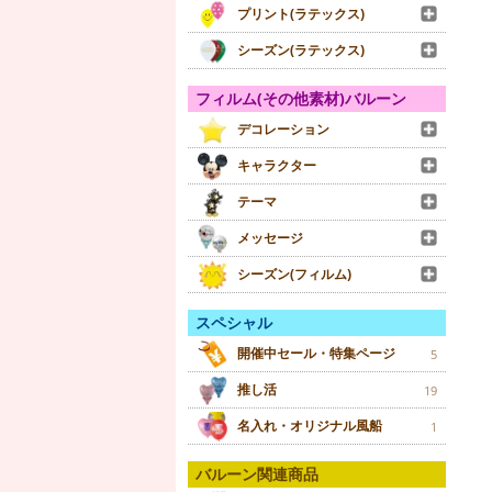
プリント(ラテックス)
シーズン(ラテックス)
フィルム(その他素材)バルーン
デコレーション
キャラクター
テーマ
メッセージ
シーズン(フィルム)
スペシャル
開催中セール・特集ページ
5
推し活
19
名入れ・オリジナル風船
1
バルーン関連商品