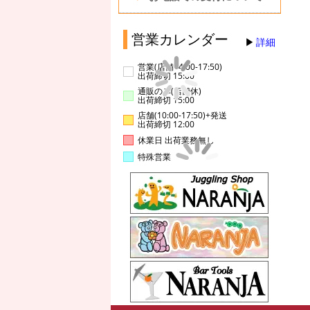
営業カレンダー
詳細
営業(店舗14:00-17:50)
出荷締切 15:00
通販のみ(店舗休)
出荷締切 15:00
店舗(10:00-17:50)+発送
出荷締切 12:00
休業日 出荷業務無し
特殊営業