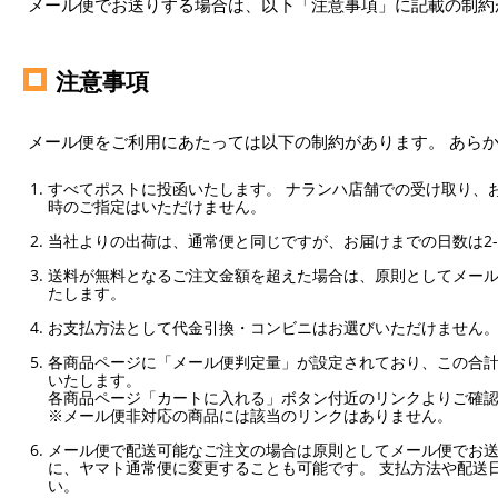
メール便でお送りする場合は、以下「注意事項」に記載の制約
注意事項
メール便をご利用にあたっては以下の制約があります。 あら
すべてポストに投函いたします。 ナランハ店舗での受け取り、
時のご指定はいただけません。
当社よりの出荷は、通常便と同じですが、お届けまでの日数は2-
送料が無料となるご注文金額を超えた場合は、原則としてメー
たします。
お支払方法として代金引換・コンビニはお選びいただけません
各商品ページに「メール便判定量」が設定されており、この合計
いたします。
各商品ページ「カートに入れる」ボタン付近のリンクよりご確
※メール便非対応の商品には該当のリンクはありません。
メール便で配送可能なご注文の場合は原則としてメール便でお送
に、ヤマト通常便に変更することも可能です。 支払方法や配送
い。