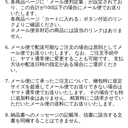
各商品ページに「メール便判定量」が設定されてお
り、この合計が100以下の場合にメール便でお送り
いたします。
各商品ページ「カートに入れる」ボタン付近のリン
クよりご確認ください。
※メール便非対応の商品には該当のリンクはありま
せん。
メール便で配送可能なご注文の場合は原則としてメ
ール便でお送りいたします。 なお、ご注文手続中
に、ヤマト通常便に変更することも可能です。 支払
方法や配送日時の指定がある場合にご選択くださ
い。
メール便にて承ったご注文について、梱包時に規定
サイズを超過してメール便でお送りできない場合は
ヤマト通常便でお送りいたします。 その場合でも特
に追加料金はありません。 精算時にご請求させてい
ただいたメール便の送料にてお送りいたします。
納品書へのメッセージの記載等、信書に該当する文
書を同梱することはできません。