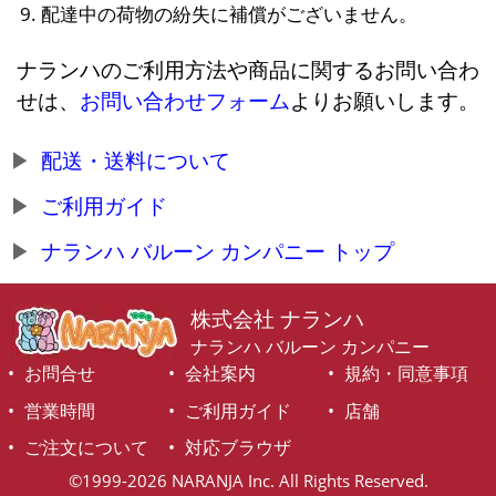
配達中の荷物の紛失に補償がございません。
ナランハのご利用方法や商品に関するお問い合わ
せは、
お問い合わせフォーム
よりお願いします。
配送・送料について
ご利用ガイド
ナランハ バルーン カンパニー トップ
株式会社 ナランハ
ナランハ バルーン カンパニー
お問合せ
会社案内
規約・同意事項
営業時間
ご利用ガイド
店舗
ご注文について
対応ブラウザ
©1999-2026 NARANJA Inc. All Rights Reserved.