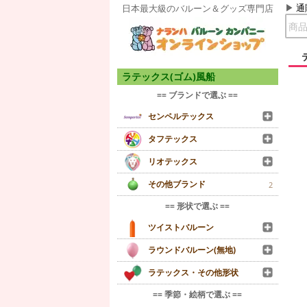
通
日本最大級のバルーン＆グッズ専門店
ラテックス(ゴム)風船
== ブランドで選ぶ ==
センペルテックス
タフテックス
リオテックス
その他ブランド
2
== 形状で選ぶ ==
ツイストバルーン
ラウンドバルーン(無地)
ラテックス・その他形状
== 季節・絵柄で選ぶ ==