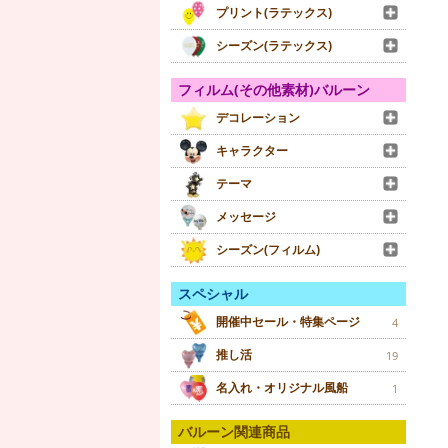
プリント(ラテックス)
シーズン(ラテックス)
フィルム(その他素材)バルーン
デコレーション
キャラクター
テーマ
メッセージ
シーズン(フィルム)
スペシャル
開催中セール・特集ページ
4
推し活
19
名入れ・オリジナル風船
1
バルーン関連商品