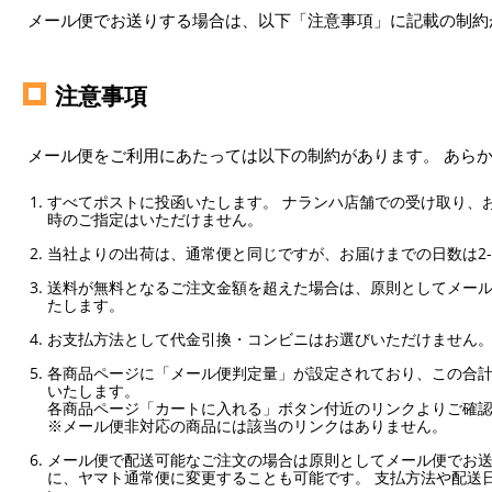
メール便でお送りする場合は、以下「注意事項」に記載の制約
注意事項
メール便をご利用にあたっては以下の制約があります。 あら
すべてポストに投函いたします。 ナランハ店舗での受け取り、
時のご指定はいただけません。
当社よりの出荷は、通常便と同じですが、お届けまでの日数は2-
送料が無料となるご注文金額を超えた場合は、原則としてメー
たします。
お支払方法として代金引換・コンビニはお選びいただけません
各商品ページに「メール便判定量」が設定されており、この合計
いたします。
各商品ページ「カートに入れる」ボタン付近のリンクよりご確
※メール便非対応の商品には該当のリンクはありません。
メール便で配送可能なご注文の場合は原則としてメール便でお送
に、ヤマト通常便に変更することも可能です。 支払方法や配送