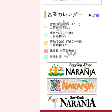
営業カレンダー
詳細
営業(店舗14:00-17:50)
出荷締切 15:00
通販のみ(店舗休)
出荷締切 15:00
店舗(10:00-17:50)+発送
出荷締切 12:00
休業日 出荷業務無し
特殊営業