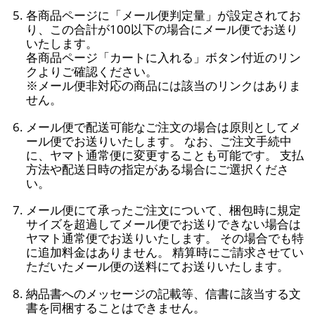
各商品ページに「メール便判定量」が設定されてお
り、この合計が100以下の場合にメール便でお送り
いたします。
各商品ページ「カートに入れる」ボタン付近のリン
クよりご確認ください。
※メール便非対応の商品には該当のリンクはありま
せん。
メール便で配送可能なご注文の場合は原則としてメ
ール便でお送りいたします。 なお、ご注文手続中
に、ヤマト通常便に変更することも可能です。 支払
方法や配送日時の指定がある場合にご選択くださ
い。
メール便にて承ったご注文について、梱包時に規定
サイズを超過してメール便でお送りできない場合は
ヤマト通常便でお送りいたします。 その場合でも特
に追加料金はありません。 精算時にご請求させてい
ただいたメール便の送料にてお送りいたします。
納品書へのメッセージの記載等、信書に該当する文
書を同梱することはできません。