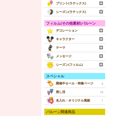
プリント(ラテックス)
シーズン(ラテックス)
フィルム(その他素材)バルーン
デコレーション
キャラクター
テーマ
メッセージ
シーズン(フィルム)
スペシャル
開催中セール・特集ページ
4
推し活
19
名入れ・オリジナル風船
1
バルーン関連商品