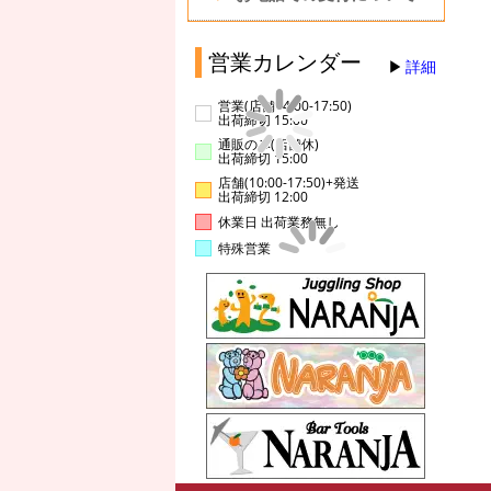
営業カレンダー
詳細
営業(店舗14:00-17:50)
出荷締切 15:00
通販のみ(店舗休)
出荷締切 15:00
店舗(10:00-17:50)+発送
出荷締切 12:00
休業日 出荷業務無し
特殊営業