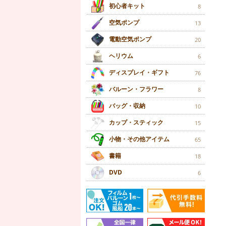
初心者キット
8
空気ポンプ
13
電動空気ポンプ
20
ヘリウム
6
ディスプレイ・ギフト
76
バルーン・フラワー
8
バッグ・収納
10
カップ・スティック
15
小物・その他アイテム
65
書籍
18
DVD
6