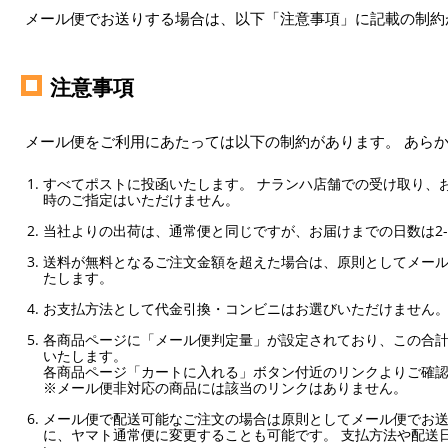
メール便でお送りする場合は、以下「注意事項」に記載の制約
注意事項
メール便をご利用にあたっては以下の制約があります。 あら
すべてポストに投函いたします。 ナランハ店舗での受け取り、
時のご指定はいただけません。
当社よりの出荷は、通常便と同じですが、お届けまでの日数は2-
送料が無料となるご注文金額を超えた場合は、原則としてメー
たします。
お支払方法として代金引換・コンビニはお選びいただけません
各商品ページに「メール便判定量」が設定されており、この合計
いたします。
各商品ページ「カートに入れる」ボタン付近のリンクよりご確
※メール便非対応の商品には該当のリンクはありません。
メール便で配送可能なご注文の場合は原則としてメール便でお送
に、ヤマト通常便に変更することも可能です。 支払方法や配送