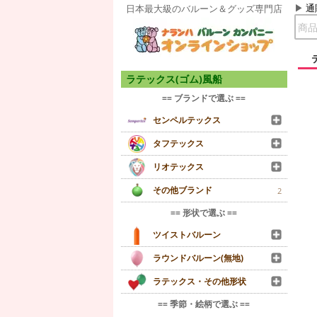
通
日本最大級のバルーン＆グッズ専門店
ラテックス(ゴム)風船
== ブランドで選ぶ ==
センペルテックス
タフテックス
リオテックス
その他ブランド
2
== 形状で選ぶ ==
ツイストバルーン
ラウンドバルーン(無地)
ラテックス・その他形状
== 季節・絵柄で選ぶ ==