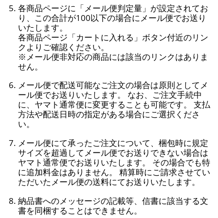
各商品ページに「メール便判定量」が設定されてお
り、この合計が100以下の場合にメール便でお送り
いたします。
各商品ページ「カートに入れる」ボタン付近のリン
クよりご確認ください。
※メール便非対応の商品には該当のリンクはありま
せん。
メール便で配送可能なご注文の場合は原則としてメ
ール便でお送りいたします。 なお、ご注文手続中
に、ヤマト通常便に変更することも可能です。 支払
方法や配送日時の指定がある場合にご選択くださ
い。
メール便にて承ったご注文について、梱包時に規定
サイズを超過してメール便でお送りできない場合は
ヤマト通常便でお送りいたします。 その場合でも特
に追加料金はありません。 精算時にご請求させてい
ただいたメール便の送料にてお送りいたします。
納品書へのメッセージの記載等、信書に該当する文
書を同梱することはできません。