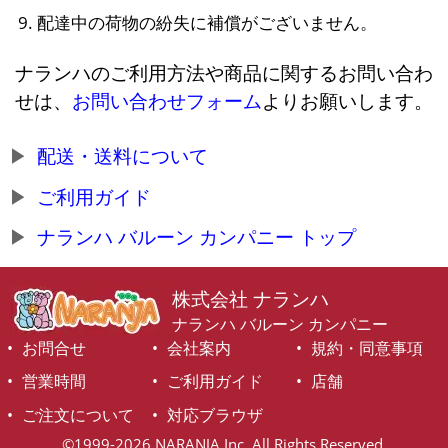
配達中の荷物の紛失に補償がございません。
ナランハのご利用方法や商品に関するお問い合わ
せは、
お問い合わせフォーム
よりお願いします。
配送・送料について
ご利用ガイド
ナランハ バルーン カンパニー トップ
株式会社 ナランハ
ナランハ バルーン カンパニー
お問合せ
会社案内
規約・同意事項
営業時間
ご利用ガイド
店舗
ご注文について
対応ブラウザ
©1999-2026 NARANJA Inc. All Rights Reserved.