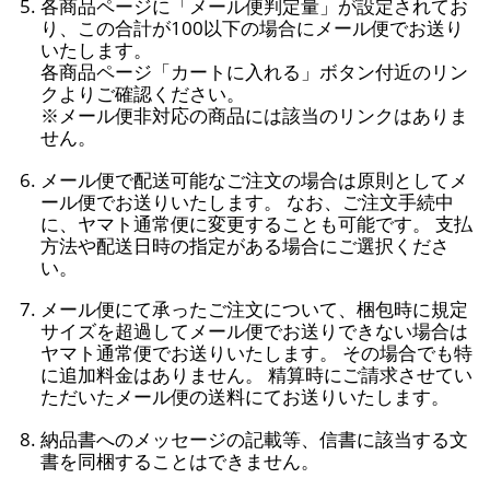
各商品ページに「メール便判定量」が設定されてお
り、この合計が100以下の場合にメール便でお送り
いたします。
各商品ページ「カートに入れる」ボタン付近のリン
クよりご確認ください。
※メール便非対応の商品には該当のリンクはありま
せん。
メール便で配送可能なご注文の場合は原則としてメ
ール便でお送りいたします。 なお、ご注文手続中
に、ヤマト通常便に変更することも可能です。 支払
方法や配送日時の指定がある場合にご選択くださ
い。
メール便にて承ったご注文について、梱包時に規定
サイズを超過してメール便でお送りできない場合は
ヤマト通常便でお送りいたします。 その場合でも特
に追加料金はありません。 精算時にご請求させてい
ただいたメール便の送料にてお送りいたします。
納品書へのメッセージの記載等、信書に該当する文
書を同梱することはできません。