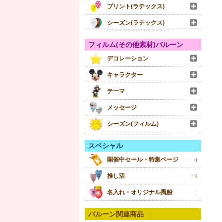
プリント(ラテックス)
シーズン(ラテックス)
フィルム(その他素材)バルーン
デコレーション
キャラクター
テーマ
メッセージ
シーズン(フィルム)
スペシャル
開催中セール・特集ページ
4
推し活
19
名入れ・オリジナル風船
1
バルーン関連商品