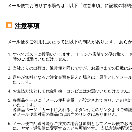
メール便でお送りする場合は、以下「注意事項」に記載の制約
注意事項
メール便をご利用にあたっては以下の制約があります。 あら
すべてポストに投函いたします。 ナランハ店舗での受け取り、
時のご指定はいただけません。
当社よりの出荷は、通常便と同じですが、お届けまでの日数は2-
送料が無料となるご注文金額を超えた場合は、原則としてメー
たします。
お支払方法として代金引換・コンビニはお選びいただけません
各商品ページに「メール便判定量」が設定されており、この合計
いたします。
各商品ページ「カートに入れる」ボタン付近のリンクよりご確
※メール便非対応の商品には該当のリンクはありません。
メール便で配送可能なご注文の場合は原則としてメール便でお送
に、ヤマト通常便に変更することも可能です。 支払方法や配送