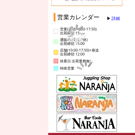
営業カレンダー
詳細
営業(店舗14:00-17:50)
出荷締切 15:00
通販のみ(店舗休)
出荷締切 15:00
店舗(10:00-17:50)+発送
出荷締切 12:00
休業日 出荷業務無し
特殊営業