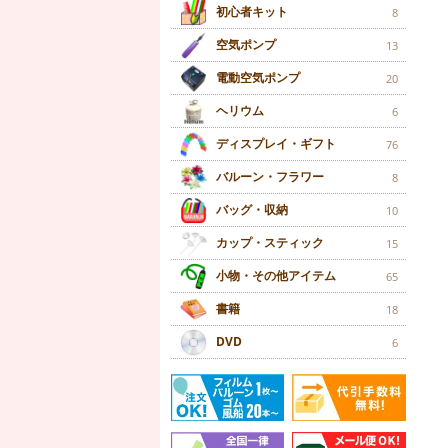
初心者キット
8
空気ポンプ
13
電動空気ポンプ
20
ヘリウム
6
ディスプレイ・ギフト
76
バルーン・フラワー
8
バッグ・収納
10
カップ・スティック
15
小物・その他アイテム
65
書籍
18
DVD
6