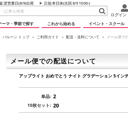
販:翌営業日(8/9)出荷
店舗
:本日休(次回 8/9 10:00-)
ログイン
テーマ・季節で探す
これから始める
イベント・スクール
バルーン
トップ
ご利用ガイド
配送・送料について
メール便で
メール便での配送について
アップライト おめでとう ナイト グラデーション 5イン
2
単品:
20
10枚セット: