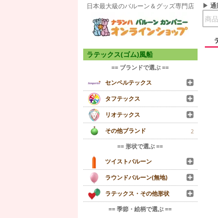
通
日本最大級のバルーン＆グッズ専門店
ラテックス(ゴム)風船
== ブランドで選ぶ ==
センペルテックス
タフテックス
リオテックス
その他ブランド
2
== 形状で選ぶ ==
ツイストバルーン
ラウンドバルーン(無地)
ラテックス・その他形状
== 季節・絵柄で選ぶ ==